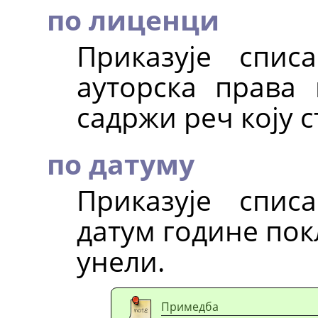
по лиценци
Приказује спис
ауторска права
садржи реч коју с
по датуму
Приказује спис
датум године пок
унели.
Примедба