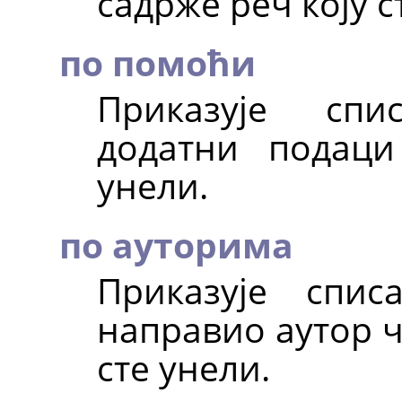
садрже реч коју с
по помоћи
Приказује спи
додатни подаци
унели.
по ауторима
Приказује спис
направио аутор ч
сте унели.