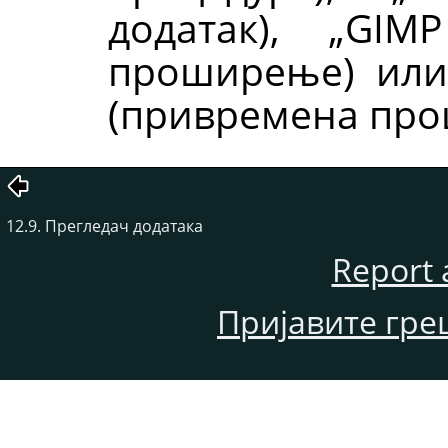
додатак),
„
GIMP
проширење) ил
(привремена проц
12.9. Прегледач додатака
Report 
Пријавите гре