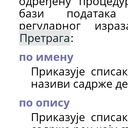
одређену процеду
бази података
регуларног изр
Претрага
:
по имену
Приказује списа
називи садрже де
по опису
Приказује списа