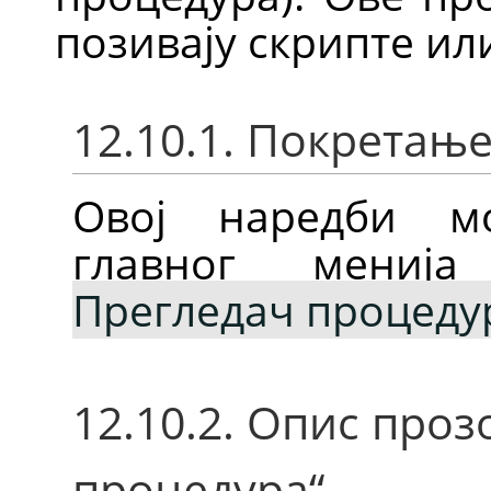
позивају скрипте ил
12.10.1. Покретањ
Овој наредби м
главног мени
Прегледач процеду
12.10.2. Опис про
процедура“