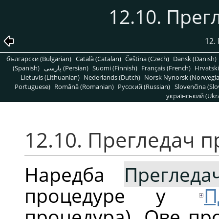
12.10. Пре
12.
български (Bulgarian)
Català (Catalan)
Čeština (Czech)
Dansk (Danish)
(Spanish)
پارسی (Persian)
Suomi (Finnish)
Français (French)
Hrvatski
Lietuvis (Lithuanian)
Nederlands (Dutch)
Norsk Nynorsk (Norwegi
Portuguese)
Română (Romanian)
Pусский (Russian)
Slovenčina (Slo
український (Ukra
12.10. Прегледач 
Наредба
Прегледа
процедуре у
П
процедура). Ове пр