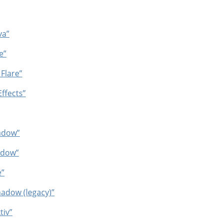
va”
e”
 Flare”
Effects”
hadow”
adow”
e”
hadow (legacy)”
tiv”