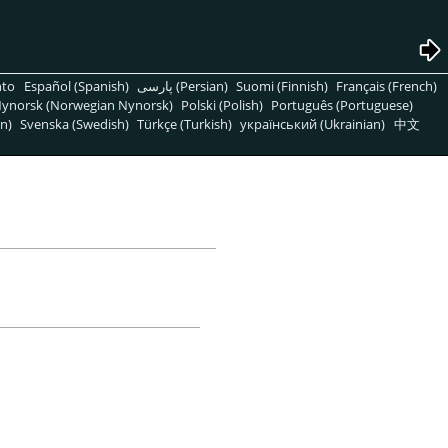
nto
Español (Spanish)
پارسی (Persian)
Suomi (Finnish)
Français (French)
ynorsk (Norwegian Nynorsk)
Polski (Polish)
Português (Portuguese)
n)
Svenska (Swedish)
Türkçe (Turkish)
український (Ukrainian)
中文