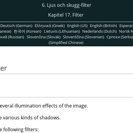
6. Ljus och skugg-filter
Kapitel 17. Filter
Deutsch (German)
Ελληνικά (Greek)
English (US)
English (British)
Espera
anese)
한국어 (Korean)
Lietuvis (Lithuanian)
Nederlands (Dutch)
Norsk N
кий (Russian)
Slovenčina (Slovak)
Slovenščina (Slovenian)
Српски (Serbia
(Simplified Chinese)
ter
several illumination effects of the image.
te various kinds of shadows.
 following filters: