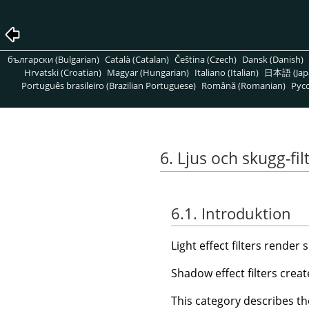
български (Bulgarian)
Català (Catalan)
Čeština (Czech)
Dansk (Danish)
Hrvatski (Croatian)
Magyar (Hungarian)
Italiano (Italian)
日本語 (Jap
Português brasileiro (Brazilian Portuguese)
Română (Romanian)
Pусс
6. Ljus och skugg-fil
6.1. Introduktion
Light effect filters render 
Shadow effect filters crea
This category describes the