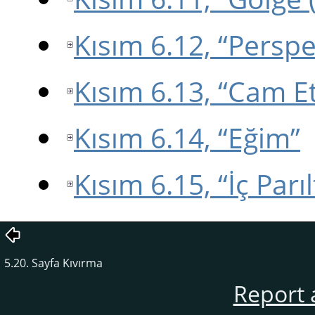
Kısım 6.12, “Perspe
Kısım 6.13, “Cam Et
Kısım 6.14, “Eğim”
Kısım 6.15, “İç Parıl
5.20. Sayfa Kıvırma
Report 