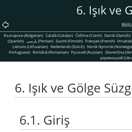
6. Işık ve 
Bölü
български (Bulgarian)
Català (Catalan)
Čeština (Czech)
Dansk (Danish)
(Spanish)
پارسی (Persian)
Suomi (Finnish)
Français (French)
Hrvatski
Lietuvis (Lithuanian)
Nederlands (Dutch)
Norsk Nynorsk (Norwegi
Portuguese)
Română (Romanian)
Pусский (Russian)
Slovenčina (Slo
український (Ukra
6. Işık ve Gölge Süzg
6.1. Giriş