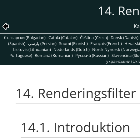
14. Ren
Kap
български (Bulgarian)
Català (Catalan)
Čeština (Czech)
Dansk (Danish)
(Spanish)
پارسی (Persian)
Suomi (Finnish)
Français (French)
Hrvatski
Lietuvis (Lithuanian)
Nederlands (Dutch)
Norsk Nynorsk (Norwegi
Portuguese)
Română (Romanian)
Pусский (Russian)
Slovenčina (Slo
український (Ukra
14. Renderingsfilter
14.1. Introduktion