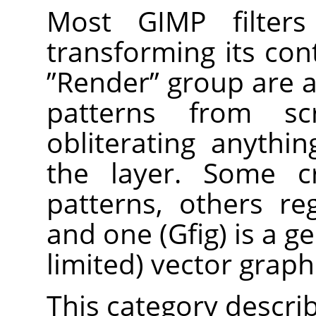
Most
GIMP
filter
transforming its cont
”
Render
”
group are a 
patterns from sc
obliterating anythi
the layer. Some c
patterns, others reg
and one (Gfig) is a g
limited) vector graphi
This category describe