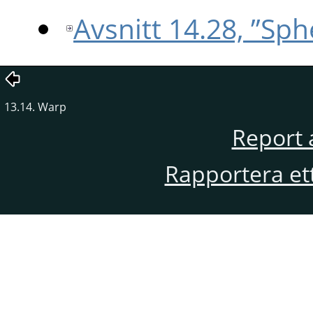
Avsnitt 14.28, ”Sp
13.14. Warp
Report 
Rapportera et