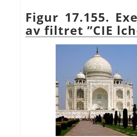
Figur 17.155. Ex
av filtret
”
CIE lc