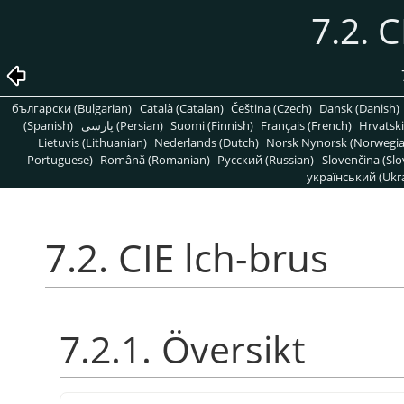
7.2. C
български (Bulgarian)
Català (Catalan)
Čeština (Czech)
Dansk (Danish)
(Spanish)
پارسی (Persian)
Suomi (Finnish)
Français (French)
Hrvatski
Lietuvis (Lithuanian)
Nederlands (Dutch)
Norsk Nynorsk (Norwegi
Portuguese)
Română (Romanian)
Pусский (Russian)
Slovenčina (Slo
український (Ukra
7.2. CIE lch-brus
7.2.1. Översikt