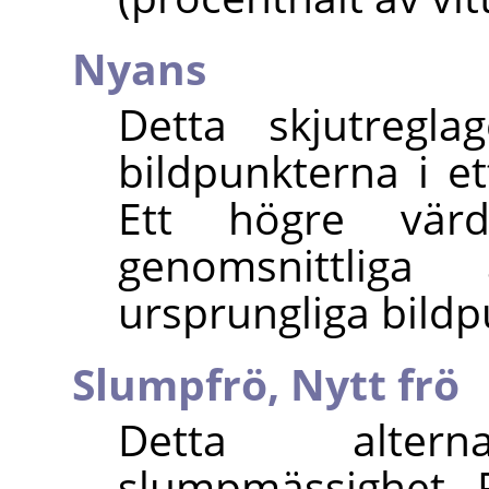
Nyans
Detta skjutregl
bildpunkterna i e
Ett högre vä
genomsnittlig
ursprungliga bildp
Slumpfrö,
Nytt frö
Detta altern
slumpmässighet.