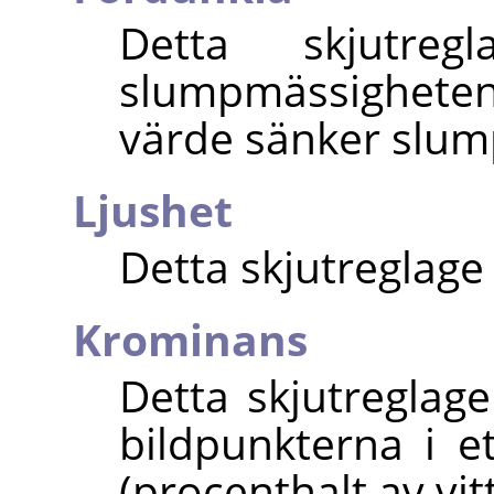
Detta skjutre
slumpmässighete
värde sänker slu
Ljushet
Detta skjutreglage
Krominans
Detta skjutreglag
bildpunkterna i 
(procenthalt av vi