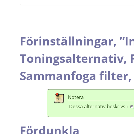
Förinställningar,
”
I
Toningsalternativ,
Sammanfoga filter
Notera
Dessa alternativ beskrivs i
Fördunkla