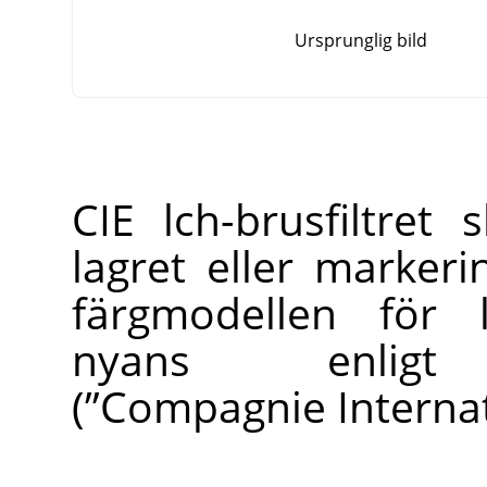
Ursprunglig bild
CIE lch-brusfiltret
lagret eller marke
färgmodellen för 
nyans enligt CI
(
”
Compagnie Internati