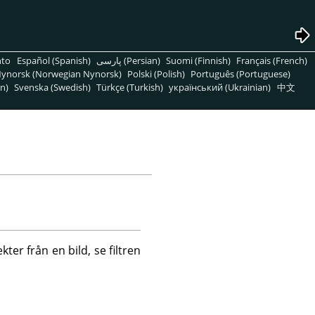
nto
Español (Spanish)
پارسی (Persian)
Suomi (Finnish)
Français (French)
ynorsk (Norwegian Nynorsk)
Polski (Polish)
Português (Portuguese)
n)
Svenska (Swedish)
Türkçe (Turkish)
український (Ukrainian)
中文
ter från en bild, se filtren