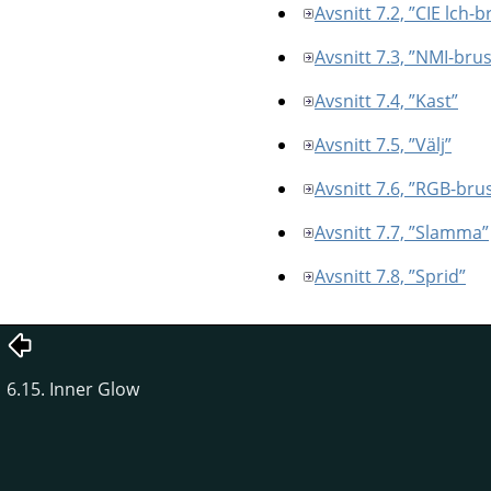
Avsnitt 7.2, ”CIE lch-b
Avsnitt 7.3, ”NMI-brus
Avsnitt 7.4, ”Kast”
Avsnitt 7.5, ”Välj”
Avsnitt 7.6, ”RGB-bru
Avsnitt 7.7, ”Slamma”
Avsnitt 7.8, ”Sprid”
6.15. Inner Glow