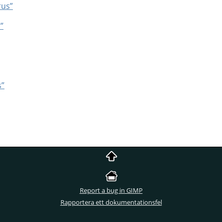
rus”
”
s”
Report a bug in GIMP
Rapportera ett dokumentationsfel