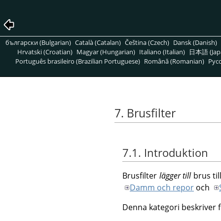
български (Bulgarian)
Català (Catalan)
Čeština (Czech)
Dansk (Danish)
Hrvatski (Croatian)
Magyar (Hungarian)
Italiano (Italian)
日本語 (Jap
Português brasileiro (Brazilian Portuguese)
Română (Romanian)
Pусс
7. Brusfilter
7.1. Introduktion
Brusfilter
lägger till
brus til
Damm och repor
och
Denna kategori beskriver fö