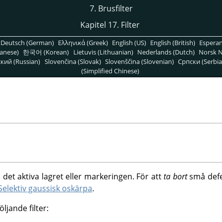
7. Brusfilter
Kapitel 17. Filter
Deutsch (German)
Ελληνικά (Greek)
English (US)
English (British)
Espera
anese)
한국어 (Korean)
Lietuvis (Lithuanian)
Nederlands (Dutch)
Norsk N
кий (Russian)
Slovenčina (Slovak)
Slovenščina (Slovenian)
Српски (Serbia
(Simplified Chinese)
l det aktiva lagret eller markeringen. För att
ta bort
små defek
Selektiv gaussisk oskärpa
.
ljande filter: