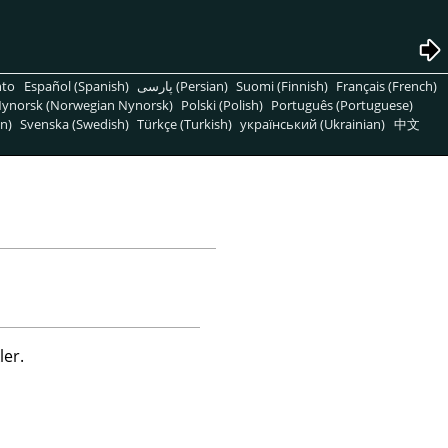
nto
Español (Spanish)
پارسی (Persian)
Suomi (Finnish)
Français (French)
ynorsk (Norwegian Nynorsk)
Polski (Polish)
Português (Portuguese)
n)
Svenska (Swedish)
Türkçe (Turkish)
український (Ukrainian)
中文
ler.