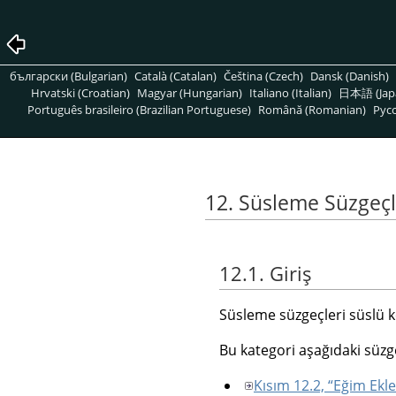
български (Bulgarian)
Català (Catalan)
Čeština (Czech)
Dansk (Danish)
Hrvatski (Croatian)
Magyar (Hungarian)
Italiano (Italian)
日本語 (Jap
Português brasileiro (Brazilian Portuguese)
Română (Romanian)
Pусс
12. Süsleme Süzgeçl
12.1. Giriş
Süsleme süzgeçleri süslü ke
Bu kategori aşağıdaki süzge
Kısım 12.2, “Eğim Ekle