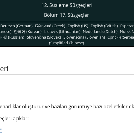
12. Süsleme Süzgeçleri
Bölüm 17. Süzgeçler
Deutsch (German)
Ελληνικά (Greek)
English (US)
English (British)
Espera
anese)
한국어 (Korean)
Lietuvis (Lithuanian)
Nederlands (Dutch)
Norsk N
кий (Russian)
Slovenčina (Slovak)
Slovenščina (Slovenian)
Српски (Serbia
(Simplified Chinese)
eri
narlıklar oluşturur ve bazıları görüntüye bazı özel etkiler ek
çleri açıklar:
”