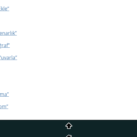
Ekle”
enarlık”
ğraf”
Yuvarla”
yma”
rom”