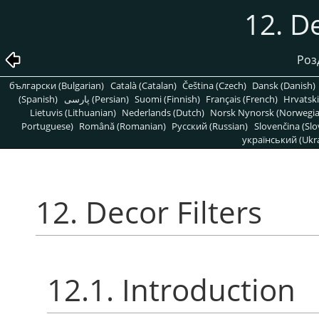
12. De
Роз
български (Bulgarian)
Català (Catalan)
Čeština (Czech)
Dansk (Danish)
(Spanish)
پارسی (Persian)
Suomi (Finnish)
Français (French)
Hrvatski
Lietuvis (Lithuanian)
Nederlands (Dutch)
Norsk Nynorsk (Norwegi
Portuguese)
Română (Romanian)
Pусский (Russian)
Slovenčina (Slo
український (Ukra
12. Decor Filters
12.1. Introduction