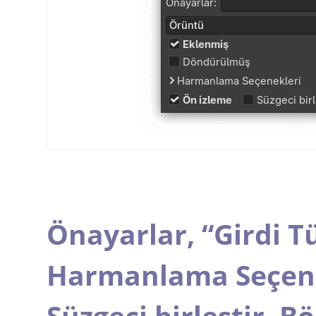
Önayarlar,
“
Girdi T
Harmanlama Seçene
Süzgeci birleştir,
Bö