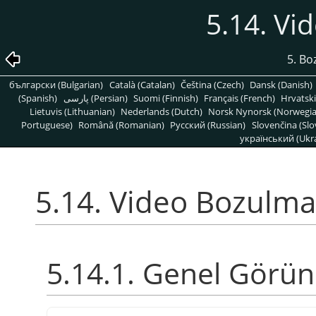
5.14. Vi
5. Bo
български (Bulgarian)
Català (Catalan)
Čeština (Czech)
Dansk (Danish)
(Spanish)
پارسی (Persian)
Suomi (Finnish)
Français (French)
Hrvatski
Lietuvis (Lithuanian)
Nederlands (Dutch)
Norsk Nynorsk (Norwegi
Portuguese)
Română (Romanian)
Pусский (Russian)
Slovenčina (Slo
український (Ukra
5.14. Video Bozulma
5.14.1. Genel Görü