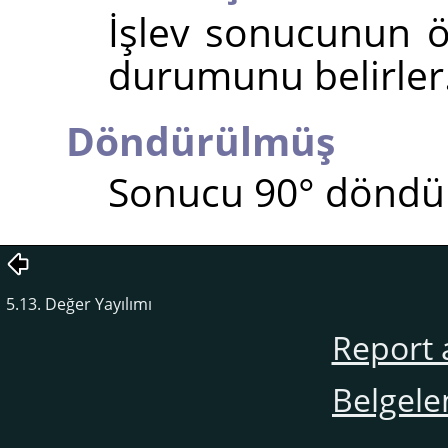
İşlev sonucunun 
durumunu belirler
Döndürülmüş
Sonucu 90° döndü
5.13. Değer Yayılımı
Report 
Belgele