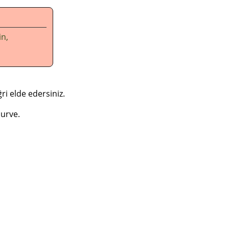
n,
ri elde edersiniz.
curve.