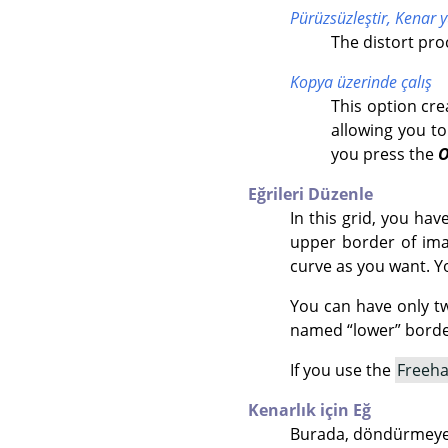
Pürüzsüzleştir,
Kenar 
The distort pr
Kopya üzerinde çalış
This option cre
allowing you to
you press the
Eğrileri Düzenle
In this grid, you ha
upper border of imag
curve as you want. Y
You can have only t
named
“
lower
”
border
If you use the
Freeh
Kenarlık için Eğ
Burada, döndürmeye 