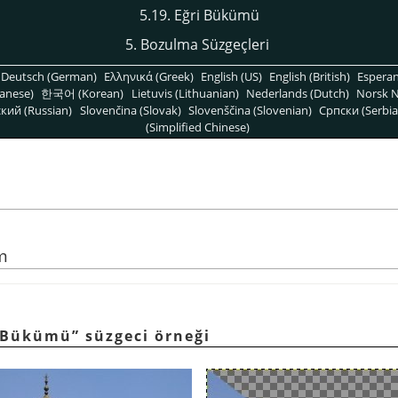
5.19. Eğri Bükümü
5. Bozulma Süzgeçleri
Deutsch (German)
Ελληνικά (Greek)
English (US)
English (British)
Espera
anese)
한국어 (Korean)
Lietuvis (Lithuanian)
Nederlands (Dutch)
Norsk N
кий (Russian)
Slovenčina (Slovak)
Slovenščina (Slovenian)
Српски (Serbia
(Simplified Chinese)
m
i Bükümü” süzgeci örneği