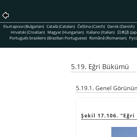
български (Bulgarian)
Català (Catalan)
Čeština (Czech)
Dansk (Danish)
Hrvatski (Croatian)
Magyar (Hungarian)
Italiano (Italian)
日本語 (Jap
Português brasileiro (Brazilian Portuguese)
Română (Romanian)
Pусс
5.19. Eğri Bükümü
5.19.1. Genel Görünü
Şekil 17.106. “Eğr