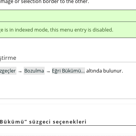
image or selection border to the other.
ge is in indexed mode, this menu entry is disabled.
eştirme
zgeçler
→
Bozulma
→
Eğri Bükümü…
altında bulunur.
i Bükümü
”
süzgeci seçenekleri