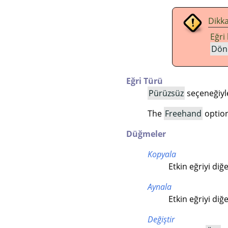
Dikka
Eğri
Dön
Eğri Türü
Pürüzsüz
seçeneğiyle
The
Freehand
option 
Düğmeler
Kopyala
Etkin eğriyi diğ
Aynala
Etkin eğriyi diğ
Değiştir