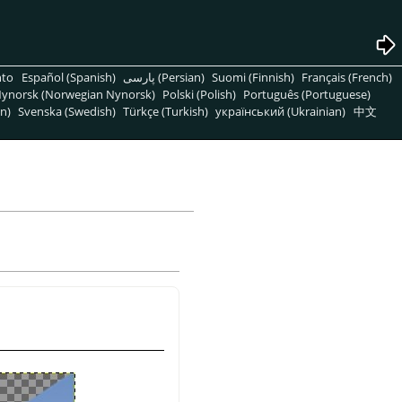
nto
Español (Spanish)
پارسی (Persian)
Suomi (Finnish)
Français (French)
ynorsk (Norwegian Nynorsk)
Polski (Polish)
Português (Portuguese)
n)
Svenska (Swedish)
Türkçe (Turkish)
український (Ukrainian)
中文