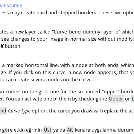
yumuşatma
ocess may create hard and stepped borders. These two optio
ates a new layer called
“
Curve_bend_dummy_layer_b
”
which
 see changes to your image in normal size without modifyin
OK
button.
ve a marked horizontal line, with a node at both ends, whic
e. If you click on this curve, a new node appears, that 
ou can create several nodes on the curve.
wo curves on the grid, one for the so named
“
upper
”
border
. You can activate one of them by checking the
Upper
or
and
Curve Type
option, the curve you draw will replace the ac
göre etkin eğrinin
Üst
ya da
Alt
kenara uygulanma durumun