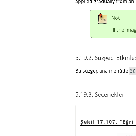
applied gradually from an 
Not
If the ima
5.19.2. Süzgeci Etkinl
Bu süzgeç ana menüde
Sü
5.19.3. Seçenekler
Şekil 17.107.
“
Eğr