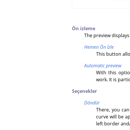
Ön izleme
The preview displays
Hemen Ön İzle
This button all
Automatic preview
With this opti
work. It is par
Seçenekler
Döndür
There, you can 
curve will be a
left border and