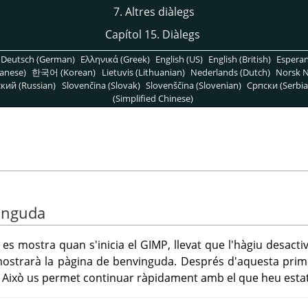
7. Altres diàlegs
Capítol 15. Diàlegs
Deutsch (German)
Ελληνικά (Greek)
English (US)
English (British)
Espera
anese)
한국어 (Korean)
Lietuvis (Lithuanian)
Nederlands (Dutch)
Norsk N
кий (Russian)
Slovenčina (Slovak)
Slovenščina (Slovenian)
Српски (Serbia
(Simplified Chinese)
vinguda
es mostra quan s'inicia el
GIMP
, llevat que l'hàgiu desacti
mostrarà la pàgina de benvinguda. Després d'aquesta pri
. Això us permet continuar ràpidament amb el que heu estat