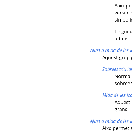
Això pe
versió 
simbòlic
Tingueu
admet u
Ajust a mida de les 
Aquest grup p
Sobreescriu le
Normalm
sobrees
Mida de les ic
Aquest 
grans.
Ajust a mida de les l
Això permet a