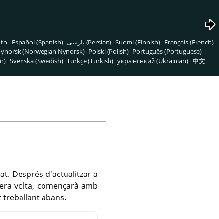
nto
Español (Spanish)
پارسی (Persian)
Suomi (Finnish)
Français (French)
ynorsk (Norwegian Nynorsk)
Polski (Polish)
Português (Portuguese)
n)
Svenska (Swedish)
Türkçe (Turkish)
український (Ukrainian)
中文
vat. Després d'actualitzar a
mera volta, començarà amb
 treballant abans.