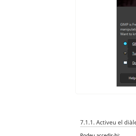
7.1.1. Activeu el diàl
Podeu accedir-hi: