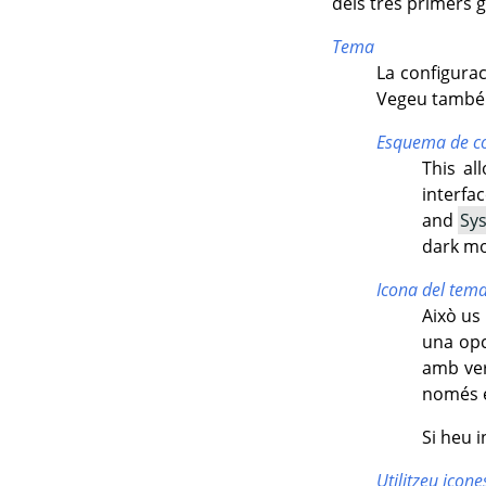
dels tres primers g
Tema
La configurac
Vegeu també 
Esquema de co
This al
interfa
and
Sy
dark mod
Icona del tem
Això us 
una op
amb ver
només e
Si heu i
Utilitzeu icon