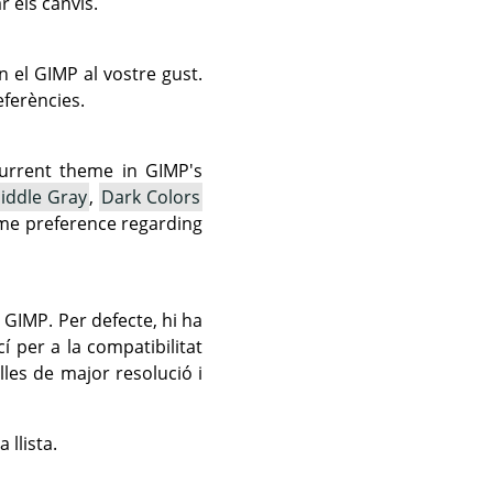
 els canvis.
en el
GIMP
al vostre gust.
eferències.
current theme in
GIMP
's
iddle Gray
,
Dark Colors
heme preference regarding
l
GIMP
. Per defecte, hi ha
í per a la compatibilitat
les de major resolució i
 llista.