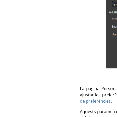
La pàgina Persona
ajustar les prefe
de preferències
.
Aquests paràmetres