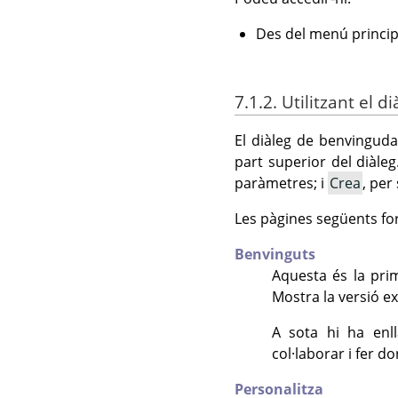
Des del menú princip
7.1.2. Utilitzant el 
El diàleg de benvinguda
part superior del diàl
paràmetres; i
Crea
, per
Les pàgines següents for
Benvinguts
Aquesta és la pri
Mostra la versió ex
A sota hi ha enl
col·laborar i fer 
Personalitza