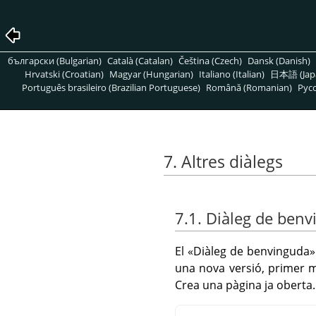
български (Bulgarian)
Català (Catalan)
Čeština (Czech)
Dansk (Danish)
Hrvatski (Croatian)
Magyar (Hungarian)
Italiano (Italian)
日本語 (Jap
Português brasileiro (Brazilian Portuguese)
Română (Romanian)
Pусс
7. Altres diàlegs
7.1. Diàleg de ben
El
«
Diàleg de benvinguda
»
una nova versió, primer 
Crea una pàgina ja oberta