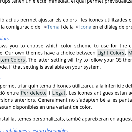
rups tenen un efecte immediat, el qual permet previsualitzar
ió ací us permet ajustar els colors i les icones utilitzades 
la configuració del
Tema
i de la
Icona
en el diàleg de pr
lors
lows you to choose which color scheme to use for the 
ce. Our own themes have a choice between
Light Colors
,
M
stem Colors
. The latter setting will try to follow your OS t
e, if that setting is available on your system.
a
permet triar quin tema d'icones utilitzareu a la interfície de
ció entre
Per defecte
i
Llegat
. Les icones antigues estan ac
sions anteriors. Generalment no s'adapten bé a les pantal
stan disponibles en una variant de color.
nstal·lat temes personalitzats, també apareixeran en aquesta
es simbòliques si estan disponibles