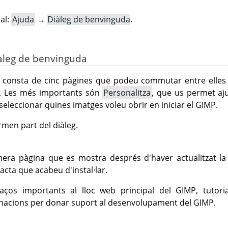
al:
Ajuda
→
Diàleg de benvinguda
.
diàleg de benvinguda
 consta de cinc pàgines que podeu commutar entre elles f
eg. Les més importants són
Personalitza
, que us permet aj
 seleccionar quines imatges voleu obrir en iniciar el
GIMP
.
men part del diàleg.
mera pàgina que es mostra després d'haver actualitzat la
acta que acabeu d'instal·lar.
laços importants al lloc web principal del
GIMP
, tutor
donacions per donar suport al desenvolupament del
GIMP
.