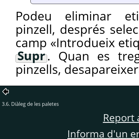
Podeu eliminar eti
pinzell, després sele
camp
«
Introdueix eti
Supr
. Quan es treg
pinzells, desapareixerà
3.6. Diàleg de les paletes
Report 
Informa d'un e