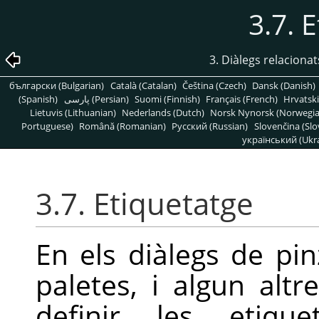
3.7. 
3. Diàlegs relaciona
български (Bulgarian)
Català (Catalan)
Čeština (Czech)
Dansk (Danish)
(Spanish)
پارسی (Persian)
Suomi (Finnish)
Français (French)
Hrvatski
Lietuvis (Lithuanian)
Nederlands (Dutch)
Norsk Nynorsk (Norwegi
Portuguese)
Română (Romanian)
Pусский (Russian)
Slovenčina (Slo
український (Ukra
3.7. Etiquetatge
En els diàlegs de pin
paletes, i algun alt
definir les etiqu