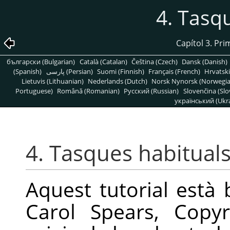
4. Tasq
Capítol 3. Pr
български (Bulgarian)
Català (Catalan)
Čeština (Czech)
Dansk (Danish)
(Spanish)
پارسی (Persian)
Suomi (Finnish)
Français (French)
Hrvatski
Lietuvis (Lithuanian)
Nederlands (Dutch)
Norsk Nynorsk (Norwegi
Portuguese)
Română (Romanian)
Pусский (Russian)
Slovenčina (Slo
український (Ukra
4. Tasques habitual
Aquest tutorial està 
Carol Spears, Copyr