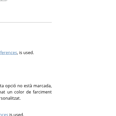
eferences
, is used.
sta opció no està marcada,
onat un color de farciment
sonalitzat.
nces
is used.