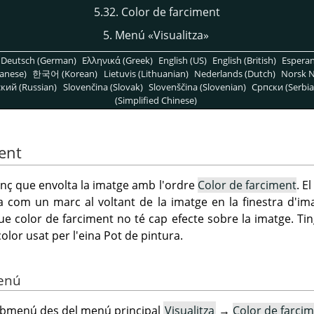
5.32. Color de farciment
5. Menú
«
Visualitza
»
Deutsch (German)
Ελληνικά (Greek)
English (US)
English (British)
Espera
anese)
한국어 (Korean)
Lietuvis (Lithuanian)
Nederlands (Dutch)
Norsk N
кий (Russian)
Slovenčina (Slovak)
Slovenščina (Slovenian)
Српски (Serbia
(Simplified Chinese)
ment
lenç que envolta la imatge amb l'ordre
Color de farciment
. E
a com un marc al voltant de la imatge en la finestra d'im
que color de farciment no té cap efecte sobre la imatge. 
color usat per l'eina Pot de pintura.
menú
ubmenú des del menú principal
Visualitza
→
Color de farci