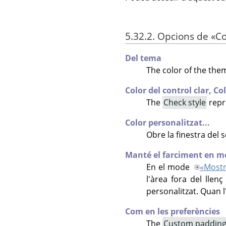
5.32.2. Opcions de
«
Co
Del tema
The color of the the
Color del control clar,
Col
The
Check style
repr
Color personalitzat...
Obre la finestra del 
Manté el farciment en 
En el mode
«
Mostr
l'àrea fora del llen
personalitzat. Quan l
Com en les preferències
The
Custom padding