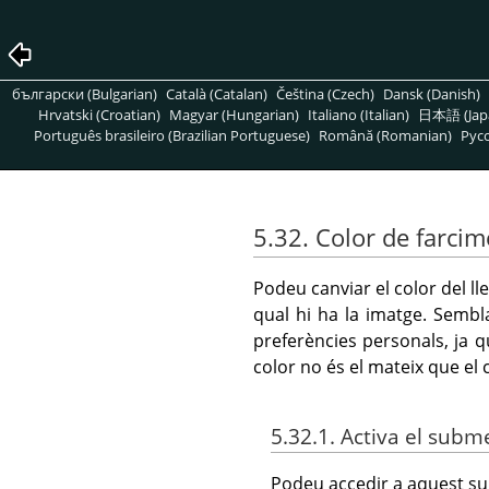
български (Bulgarian)
Català (Catalan)
Čeština (Czech)
Dansk (Danish)
Hrvatski (Croatian)
Magyar (Hungarian)
Italiano (Italian)
日本語 (Jap
Português brasileiro (Brazilian Portuguese)
Română (Romanian)
Pусс
5.32. Color de farci
Podeu canviar el color del l
qual hi ha la imatge. Sembl
preferències personals, ja 
color no és el mateix que el 
5.32.1. Activa el sub
Podeu accedir a aquest s