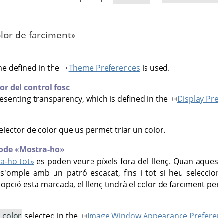
lor de farciment
»
me defined in the
Theme Preferences
is used.
or del control fosc
esenting transparency, which is defined in the
Display Pr
selector de color que us permet triar un color.
mode
«
Mostra-ho
»
a-ho tot
»
es poden veure píxels fora del llenç. Quan aque
ç s'omple amb un patró escacat, fins i tot si heu selecci
'opció està marcada, el llenç tindrà el color de farciment per
 color
selected in the
Image Window Appearance Prefere