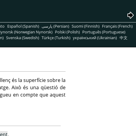
nto
Español (Spanish)
پارسی (Persian)
Suomi (Finnish)
Français (French)
ynorsk (Norwegian Nynorsk)
Polski (Polish)
Português (Portuguese)
n)
Svenska (Swedish)
Türkçe (Turkish)
український (Ukrainian)
中文
l llenç és la superfície sobre la
atge. Això és una qüestió de
Tingueu en compte que aquest
ment
.