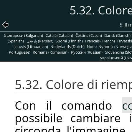
5.32. Color
5. Il
български (Bulgarian)
Català (Catalan)
Čeština (Czech)
Dansk (Danish)
(Spanish)
پارسی (Persian)
Suomi (Finnish)
Français (French)
Hrvatski
Lietuvis (Lithuanian)
Nederlands (Dutch)
Norsk Nynorsk (Norwegi
Portuguese)
Română (Romanian)
Pусский (Russian)
Slovenčina (Slo
український (Ukra
5.32. Colore di rie
Con il comando
c
possibile cambiare 
circonda l'immagine.