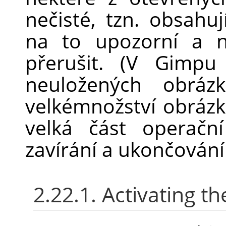
nečisté, tzn. obsah
na to upozorní a n
přerušit. (V Gimpu
neuložených obráz
velkémnožství obráz
velká část operačn
zavírání a ukončování c
2.22.1. Activating