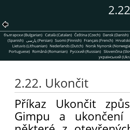
2.22
български (Bulgarian)
Català (Catalan)
Čeština (Czech)
Dansk (Danish)
(Spanish)
پارسی (Persian)
Suomi (Finnish)
Français (French)
Hrvatski
Lietuvis (Lithuanian)
Nederlands (Dutch)
Norsk Nynorsk (Norwegi
Portuguese)
Română (Romanian)
Pусский (Russian)
Slovenčina (Slo
український (Ukra
2.22. Ukončit
Příkaz Ukončit způ
Gimpu a ukončení 
některé z otevřený