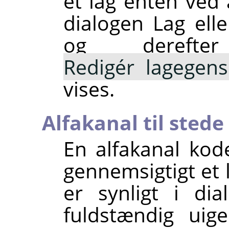
et lag enten ved 
dialogen Lag elle
og derefte
Redigér lagegen
vises.
Alfakanal til sted
En alfakanal kod
gennemsigtigt et l
er synligt i di
fuldstændig uig