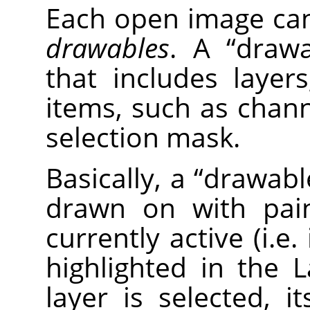
Each open image ca
drawables
. A
“
drawa
that includes layer
items, such as chann
selection mask.
Basically, a
“
drawabl
drawn on with paint
currently active (i.e.
highlighted in the L
layer is selected, 