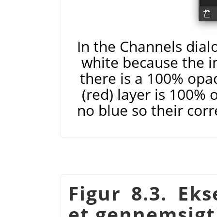
In the Channels dial
white because the i
there is a 100% opaq
(red) layer is 100%
no blue so their cor
Figur 8.3. Ek
et gennemsigti