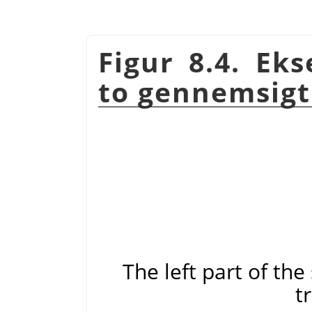
Figur 8.4. Ek
to gennemsigt
The left part of th
t