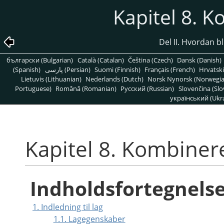
Kapitel 8. K
Del II. Hvordan bl
български (Bulgarian)
Català (Catalan)
Čeština (Czech)
Dansk (Danish)
(Spanish)
پارسی (Persian)
Suomi (Finnish)
Français (French)
Hrvatski
Lietuvis (Lithuanian)
Nederlands (Dutch)
Norsk Nynorsk (Norwegi
Portuguese)
Română (Romanian)
Pусский (Russian)
Slovenčina (Slo
український (Ukra
Kapitel 8. Kombinere
Indholdsfortegnels
1. Indledning til lag
1.1. Lagegenskaber