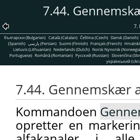
7.44. Gennemskæ
7.
български (Bulgarian)
Català (Catalan)
Čeština (Czech)
Dansk (Danish)
(Spanish)
پارسی (Persian)
Suomi (Finnish)
Français (French)
Hrvatski
Lietuvis (Lithuanian)
Nederlands (Dutch)
Norsk Nynorsk (Norwegi
Portuguese)
Română (Romanian)
Pусский (Russian)
Slovenčina (Slo
український (Ukra
7.44. Gennemskær a
Kommandoen
Gennem
opretter en markeri
alfakanaler i al