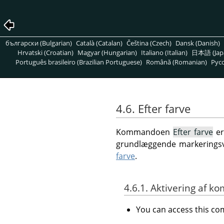
български (Bulgarian)
Català (Catalan)
Čeština (Czech)
Dansk (Danish)
Hrvatski (Croatian)
Magyar (Hungarian)
Italiano (Italian)
日本語 (Jap
Português brasileiro (Brazilian Portuguese)
Română (Romanian)
Pусс
4.6. Efter farve
Kommandoen
Efter farve
er
grundlæggende markeringsvæ
farve
.
4.6.1. Aktivering af
You can access this 