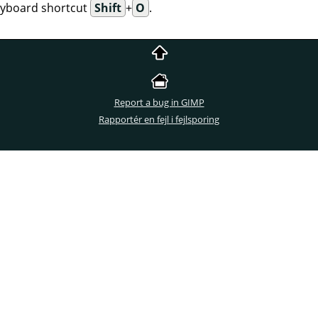
eyboard shortcut
Shift
+
O
.
Report a bug in GIMP
Rapportér en fejl i fejlsporing