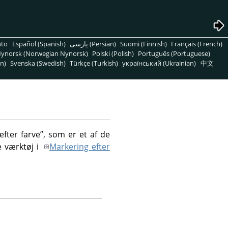
nto
Español (Spanish)
پارسی (Persian)
Suomi (Finnish)
Français (French)
ynorsk (Norwegian Nynorsk)
Polski (Polish)
Português (Portuguese)
n)
Svenska (Swedish)
Türkçe (Turkish)
український (Ukrainian)
中文
efter farve
”
, som er et af de
e værktøj i
Markering efter