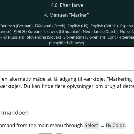
4.6. Efter farve
4. Menuen
“
Marker
”
Deutsch (German)
Ελληνικά (Greek)
English (US)
English (British)
Espera
anese)
한국어 (Korean)
Lietuvis (Lithuanian)
Nederlands (Dutch)
Norsk N
кий (Russian)
Slovenčina (Slovak)
Slovenščina (Slovenian)
Српски (Serbia
(Simplified Chinese)
 en alternativ måde at få adgang til værktøjet
“
Markering 
rktøjer. Du kan finde flere oplysninger om brug af dett
 kommandoen
command from the main menu through
Select
→
By Color
.