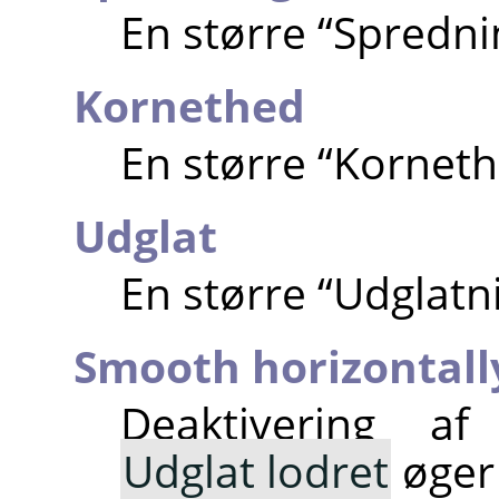
En større
“
Spredni
Kornethed
En større
“
Kornet
Udglat
En større
“
Udglatn
Smooth horizontall
Deaktivering a
Udglat lodret
øger