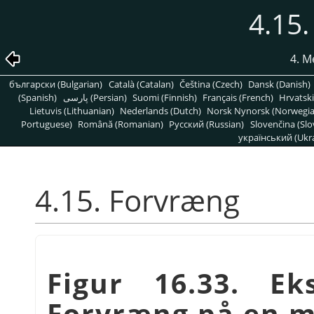
4.15
4. 
български (Bulgarian)
Català (Catalan)
Čeština (Czech)
Dansk (Danish)
(Spanish)
پارسی (Persian)
Suomi (Finnish)
Français (French)
Hrvatski
Lietuvis (Lithuanian)
Nederlands (Dutch)
Norsk Nynorsk (Norwegi
Portuguese)
Română (Romanian)
Pусский (Russian)
Slovenčina (Slo
український (Ukra
4.15. Forvræng
Figur 16.33. E
Forvræng på en m