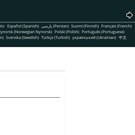
nto
Español (Spanish)
پارسی (Persian)
Suomi (Finnish)
Français (French)
ynorsk (Norwegian Nynorsk)
Polski (Polish)
Português (Portuguese)
n)
Svenska (Swedish)
Türkçe (Turkish)
український (Ukrainian)
中文