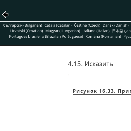
български (Bulgarian)
Català (Catalan)
Čeština (Czech)
Dansk (Danish)
Hrvatski (Croatian)
Magyar (Hungarian)
Italiano (Italian)
日本語 (Jap
Português brasileiro (Brazilian Portuguese)
Română (Romanian)
Pусс
4.15. Исказить
Рисунок 16.33. Пр