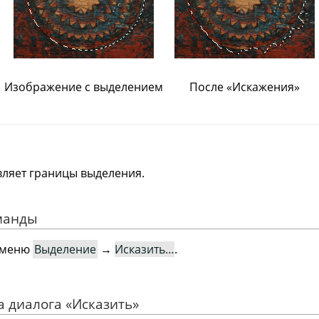
Изображение с выделением
После
«
Искажения
»
ляет границы выделения.
оманды
в меню
Выделение
→
Исказить…
.
на диалога
«
Исказить
»