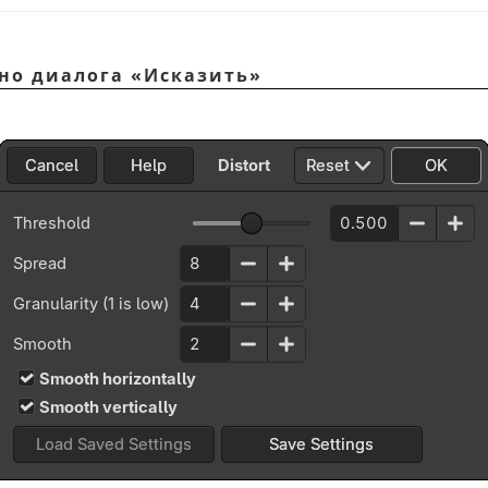
кно диалога
«
Исказить
»