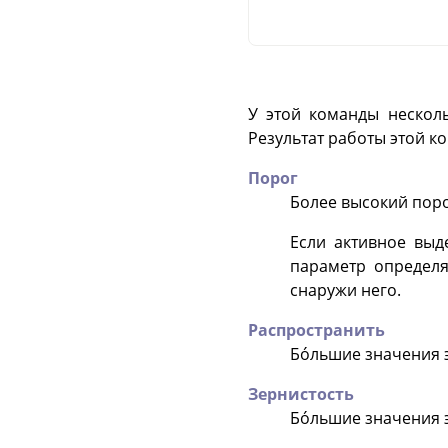
У этой команды нескол
Результат работы этой к
Порог
Более высокий поро
Если активное выд
параметр определя
снаружи него.
Распространить
Бóльшие значения 
Зернистость
Бóльшие значения 