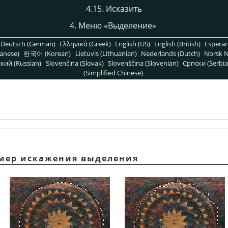
4.15. Исказить
4. Меню
«
Выделение
»
Deutsch (German)
Ελληνικά (Greek)
English (US)
English (British)
Espera
anese)
한국어 (Korean)
Lietuvis (Lithuanian)
Nederlands (Dutch)
Norsk N
кий (Russian)
Slovenčina (Slovak)
Slovenščina (Slovenian)
Српски (Serbia
(Simplified Chinese)
имер искажения выделения