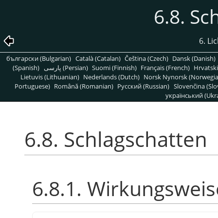
6.8. Sc
6. Li
български (Bulgarian)
Català (Catalan)
Čeština (Czech)
Dansk (Danish)
(Spanish)
پارسی (Persian)
Suomi (Finnish)
Français (French)
Hrvatski
Lietuvis (Lithuanian)
Nederlands (Dutch)
Norsk Nynorsk (Norwegi
Portuguese)
Română (Romanian)
Pусский (Russian)
Slovenčina (Slo
український (Ukra
6.8. Schlagschatten
6.8.1. Wirkungsweis