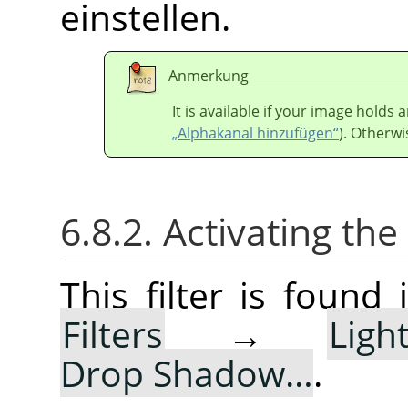
einstellen.
Anmerkung
It is available if your image holds
„Alphakanal hinzufügen“
). Otherwis
6.8.2. Activating the 
This filter is foun
Filters
→
Lig
Drop Shadow…
.