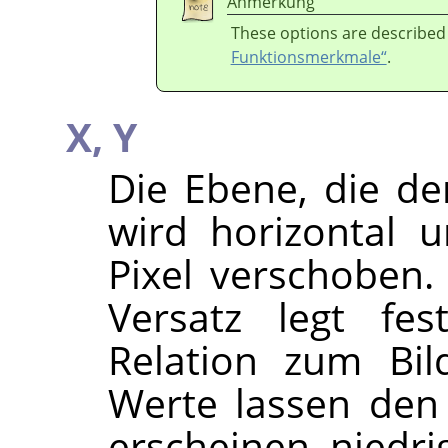
Anmerkung
These options are described
Funktionsmerkmale“
.
X,
Y
Die Ebene, die de
wird horizontal 
Pixel verschoben.
Versatz legt fe
Relation zum Bil
Werte lassen den 
erscheinen, niedri