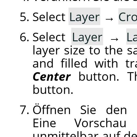
Select
Layer
→
Cro
Select
Layer
→
L
layer size to the 
and filled with t
Center
button. T
button.
Öffnen Sie den D
Eine Vorschau
unmittelbar auf de