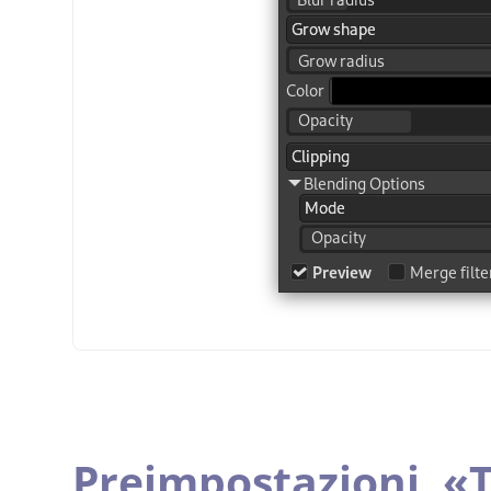
Preimpostazioni,
«
T