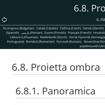
6.8. Pr
6. Fi
български (Bulgarian)
Català (Catalan)
Čeština (Czech)
Dansk (Danish)
(Spanish)
پارسی (Persian)
Suomi (Finnish)
Français (French)
Hrvatski
Lietuvis (Lithuanian)
Nederlands (Dutch)
Norsk Nynorsk (Norwegi
Portuguese)
Română (Romanian)
Pусский (Russian)
Slovenčina (Slo
український (Ukra
6.8. Proietta ombra
6.8.1. Panoramica