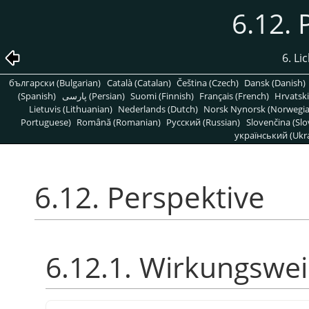
6.12. 
6. Li
български (Bulgarian)
Català (Catalan)
Čeština (Czech)
Dansk (Danish)
(Spanish)
پارسی (Persian)
Suomi (Finnish)
Français (French)
Hrvatski
Lietuvis (Lithuanian)
Nederlands (Dutch)
Norsk Nynorsk (Norwegi
Portuguese)
Română (Romanian)
Pусский (Russian)
Slovenčina (Slo
український (Ukra
6.12. Perspektive
6.12.1. Wirkungswe