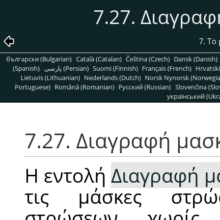
7.27. Διαγρα
7. Το
български (Bulgarian)
Català (Catalan)
Čeština (Czech)
Dansk (Danish)
(Spanish)
پارسی (Persian)
Suomi (Finnish)
Français (French)
Hrvatski
Lietuvis (Lithuanian)
Nederlands (Dutch)
Norsk Nynorsk (Norwegi
Portuguese)
Română (Romanian)
Pусский (Russian)
Slovenčina (Slo
український (Ukra
7.27. Διαγραφή μα
Η εντολή
Διαγραφή μ
τις μάσκες στρώ
στρώσεων, χωρίς