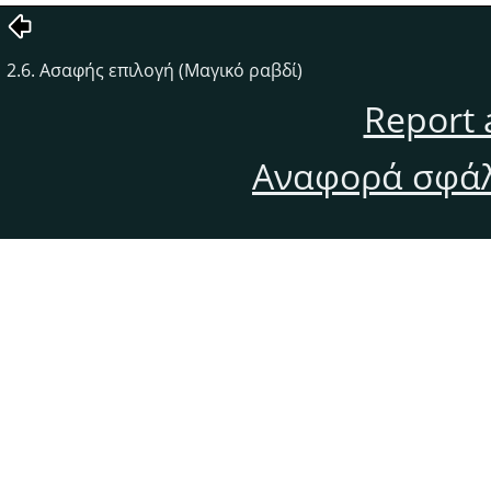
2.6. Ασαφής επιλογή (Μαγικό ραβδί)
Report 
Αναφορά σφάλ