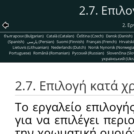
2.7. Επιλ
2. Ε
български (Bulgarian)
Català (Catalan)
Čeština (Czech)
Dansk (Danish)
(Spanish)
پارسی (Persian)
Suomi (Finnish)
Français (French)
Hrvatski
Lietuvis (Lithuanian)
Nederlands (Dutch)
Norsk Nynorsk (Norwegi
Portuguese)
Română (Romanian)
Pусский (Russian)
Slovenčina (Slo
український (Ukra
2.7. Επιλογή κατά 
Το εργαλείο επιλογή
για να επιλέγει περι
την χρωματική ομοιό