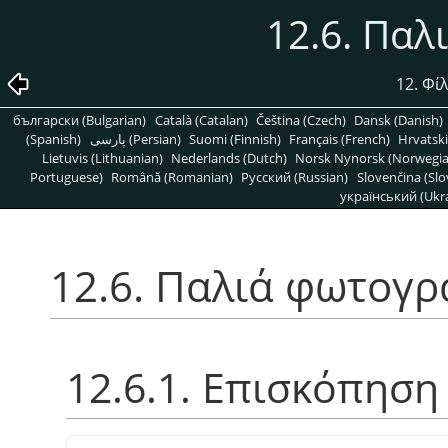
12.6. Πα
12. Φί
български (Bulgarian)
Català (Catalan)
Čeština (Czech)
Dansk (Danish)
(Spanish)
پارسی (Persian)
Suomi (Finnish)
Français (French)
Hrvatski
Lietuvis (Lithuanian)
Nederlands (Dutch)
Norsk Nynorsk (Norwegi
Portuguese)
Română (Romanian)
Pусский (Russian)
Slovenčina (Slo
український (Ukra
12.6. Παλιά φωτογρ
12.6.1. Επισκόπηση