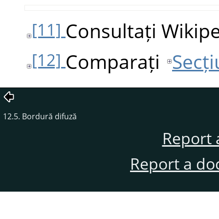
Consultați Wikip
[11]
Comparați
Secți
[12]
12.5. Bordură difuză
Report 
Report a do