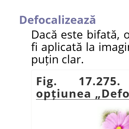
Defocalizează
Dacă este bifată, 
fi aplicată la imag
puțin clar.
Fig. 17.275
opțiunea
„
Defo