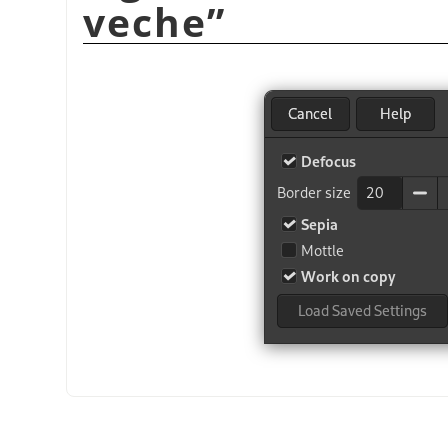
veche
”