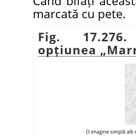
Când bifați aceast
marcată cu pete.
Fig. 17.276
opțiunea
„
Mar
O imagine simplă alb 