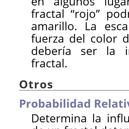
en algunos luga
fractal
“
rojo
”
podr
amarillo. La esc
fuerza del color d
debería ser la i
fractal.
Otros
Probabilidad Relati
Determina la infl