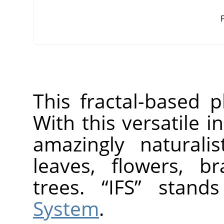
F
This fractal-based p
With this versatile 
amazingly naturalis
leaves, flowers, b
trees.
“
IFS
”
stand
System
.