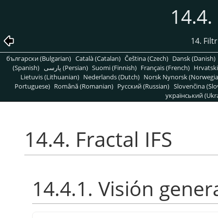
14.4.
14. Fil
български (Bulgarian)
Català (Catalan)
Čeština (Czech)
Dansk (Danish)
(Spanish)
پارسی (Persian)
Suomi (Finnish)
Français (French)
Hrvatski
Lietuvis (Lithuanian)
Nederlands (Dutch)
Norsk Nynorsk (Norwegi
Portuguese)
Română (Romanian)
Pусский (Russian)
Slovenčina (Slo
український (Ukra
14.4. Fractal IFS
14.4.1. Visión gener