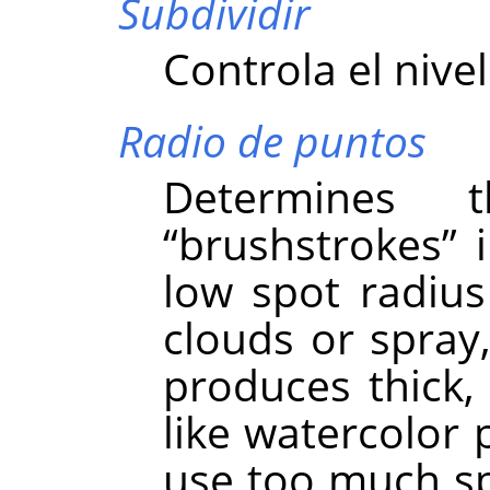
Subdividir
Controla el nivel
Radio de puntos
Determines 
“
brushstrokes
”
i
low spot radius 
clouds or spray,
produces thick,
like watercolor 
use too much spo