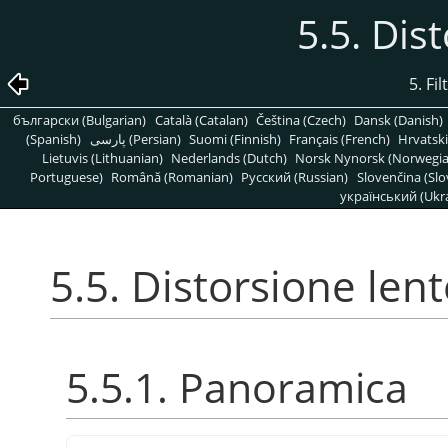
5.5. Dis
5. Fi
български (Bulgarian)
Català (Catalan)
Čeština (Czech)
Dansk (Danish)
(Spanish)
پارسی (Persian)
Suomi (Finnish)
Français (French)
Hrvatski
Lietuvis (Lithuanian)
Nederlands (Dutch)
Norsk Nynorsk (Norwegi
Portuguese)
Română (Romanian)
Pусский (Russian)
Slovenčina (Slo
український (Ukra
5.5. Distorsione len
5.5.1. Panoramica