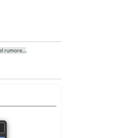
el rumore...
.