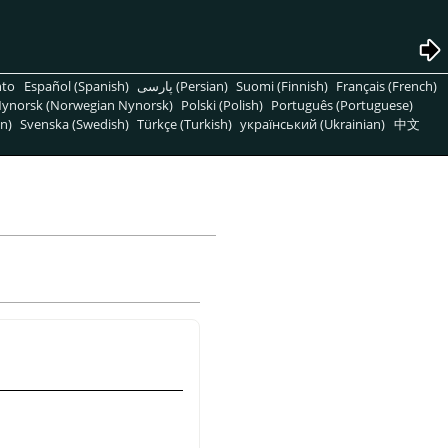
nto
Español (Spanish)
پارسی (Persian)
Suomi (Finnish)
Français (French)
ynorsk (Norwegian Nynorsk)
Polski (Polish)
Português (Portuguese)
n)
Svenska (Swedish)
Türkçe (Turkish)
український (Ukrainian)
中文