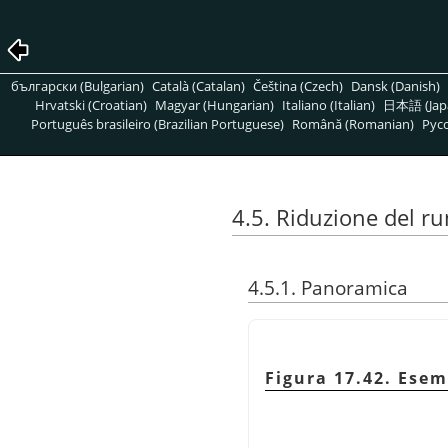
български (Bulgarian)
Català (Catalan)
Čeština (Czech)
Dansk (Danish)
Hrvatski (Croatian)
Magyar (Hungarian)
Italiano (Italian)
日本語 (Jap
Português brasileiro (Brazilian Portuguese)
Română (Romanian)
Pусс
4.5. Riduzione del r
4.5.1. Panoramica
Figura 17.42. Esem