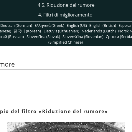
4.5. Riduzione del rumore
4. Filtri di miglioramento
Deutsch (German)
Ελληνικά (Greek)
English (US)
English (British)
Espera
anese)
한국어 (Korean)
Lietuvis (Lithuanian)
Nederlands (Dutch)
Norsk N
кий (Russian)
Slovenčina (Slovak)
Slovenščina (Slovenian)
Српски (Serbia
(Simplified Chinese)
umore
pio del filtro
«
Riduzione del rumore
»