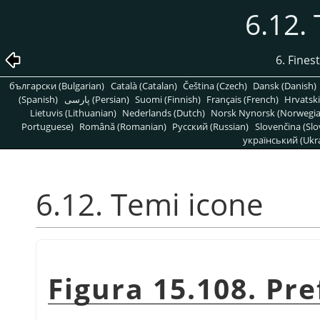
6.12.
6. Fines
български (Bulgarian)
Català (Catalan)
Čeština (Czech)
Dansk (Danish)
(Spanish)
پارسی (Persian)
Suomi (Finnish)
Français (French)
Hrvatski
Lietuvis (Lithuanian)
Nederlands (Dutch)
Norsk Nynorsk (Norwegi
Portuguese)
Română (Romanian)
Pусский (Russian)
Slovenčina (Slo
український (Ukra
6.12. Temi icone
Figura 15.108. Pr