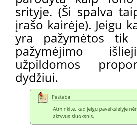
srityje. (Ši spalva t
įrašo kairėje). Jeigu k
yra pažymėtos tik d
pažymėjimo išlie
užpildomos propo
dydžiui.
Pastaba
Atminkite, kad jeigu paveikslėlyje n
aktyvus sluoksnis.