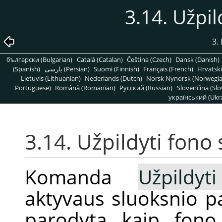
3.14. Užpil
3.
български (Bulgarian)
Català (Catalan)
Čeština (Czech)
Dansk (Danish)
(Spanish)
پارسی (Persian)
Suomi (Finnish)
Français (French)
Hrvatski
Lietuvis (Lithuanian)
Nederlands (Dutch)
Norsk Nynorsk (Norwegi
Portuguese)
Română (Romanian)
Pусский (Russian)
Slovenčina (Slo
український (Ukra
3.14. Užpildyti fono
Komanda
Užpildy
aktyvaus sluoksnio p
parodyta kaip fono