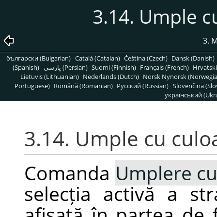
3.14. Umple c
3. 
български (Bulgarian)
Català (Catalan)
Čeština (Czech)
Dansk (Danish)
(Spanish)
پارسی (Persian)
Suomi (Finnish)
Français (French)
Hrvatski
Lietuvis (Lithuanian)
Nederlands (Dutch)
Norsk Nynorsk (Norwegi
Portuguese)
Română (Romanian)
Pусский (Russian)
Slovenčina (Slo
український (Ukra
3.14. Umple cu culo
Comanda
Umplere cu
selecția activă a st
afișată în partea de 