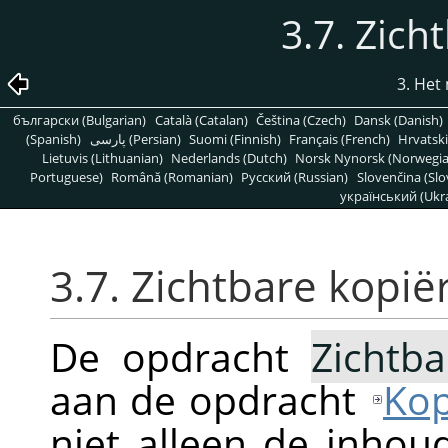
3.7. Zich
3. He
български (Bulgarian)
Català (Catalan)
Čeština (Czech)
Dansk (Danish)
(Spanish)
پارسی (Persian)
Suomi (Finnish)
Français (French)
Hrvatski
Lietuvis (Lithuanian)
Nederlands (Dutch)
Norsk Nynorsk (Norwegi
Portuguese)
Română (Romanian)
Pусский (Russian)
Slovenčina (Slo
український (Ukra
3.7. Zichtbare kopië
De opdracht
Zichtb
aan de opdracht
Kop
niet alleen de inhou