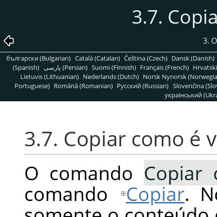
3.7. Copi
3. 
български (Bulgarian)
Català (Catalan)
Čeština (Czech)
Dansk (Danish)
(Spanish)
پارسی (Persian)
Suomi (Finnish)
Français (French)
Hrvatski
Lietuvis (Lithuanian)
Nederlands (Dutch)
Norsk Nynorsk (Norwegi
Portuguese)
Română (Romanian)
Pусский (Russian)
Slovenčina (Slo
український (Ukra
3.7. Copiar como é v
O comando
Copiar 
comando
Copiar
. N
somente o conteúdo d