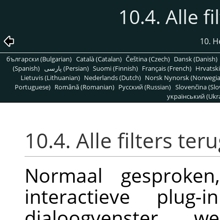
10.4. Alle f
10. 
български (Bulgarian)
Català (Catalan)
Čeština (Czech)
Dansk (Danish)
(Spanish)
پارسی (Persian)
Suomi (Finnish)
Français (French)
Hrvatski
Lietuvis (Lithuanian)
Nederlands (Dutch)
Norsk Nynorsk (Norwegi
Portuguese)
Română (Romanian)
Pусский (Russian)
Slovenčina (Slo
український (Ukra
10.4. Alle filters ter
Normaal gesproken
interactieve plug-
dialoogvenster w