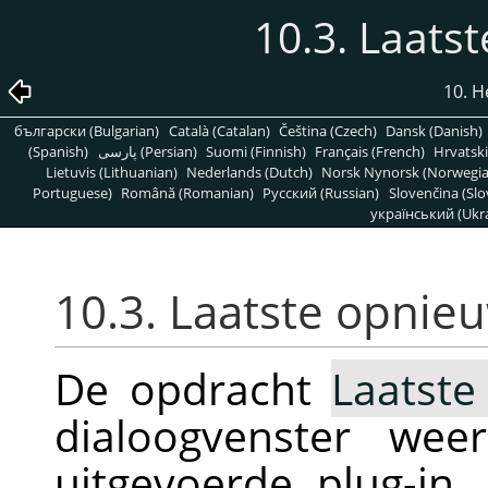
10.3. Laats
10. 
български (Bulgarian)
Català (Catalan)
Čeština (Czech)
Dansk (Danish)
(Spanish)
پارسی (Persian)
Suomi (Finnish)
Français (French)
Hrvatski
Lietuvis (Lithuanian)
Nederlands (Dutch)
Norsk Nynorsk (Norwegi
Portuguese)
Română (Romanian)
Pусский (Russian)
Slovenčina (Slo
український (Ukra
10.3. Laatste opnie
De opdracht
Laatst
dialoogvenster we
uitgevoerde plug-in