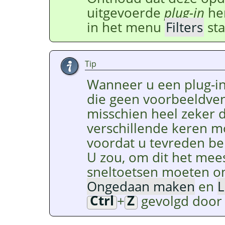
uitgevoerde
plug-in
her
in het menu
Filters
sta
Tip
Wanneer u een plug-in 
die geen voorbeeldven
misschien heel zeker 
verschillende keren m
voordat u tevreden be
U zou, om dit het mees
sneltoetsen moeten o
Ongedaan maken
en
L
Ctrl
+
Z
gevolgd doo