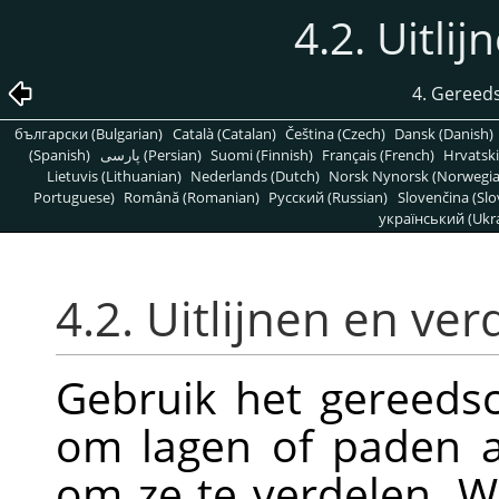
4.2. Uitli
4. Gereed
български (Bulgarian)
Català (Catalan)
Čeština (Czech)
Dansk (Danish)
(Spanish)
پارسی (Persian)
Suomi (Finnish)
Français (French)
Hrvatski
Lietuvis (Lithuanian)
Nederlands (Dutch)
Norsk Nynorsk (Norwegi
Portuguese)
Română (Romanian)
Pусский (Russian)
Slovenčina (Slo
український (Ukra
4.2. Uitlijnen en ver
Gebruik het gereedsc
om lagen of paden aa
om ze te verdelen. W