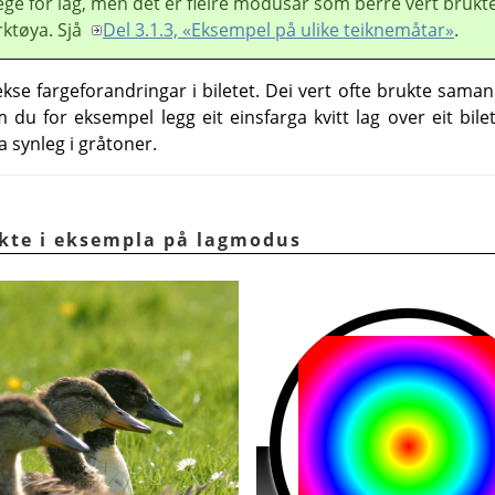
lege for lag, men det er fleire modusar som berre vert brukt
rktøya. Sjå
Del 3.1.3, «Eksempel på ulike teiknemåtar»
.
e fargeforandringar i biletet. Dei vert ofte brukte saman
du for eksempel legg eit einsfarga kvitt lag over eit bile
a synleg i gråtoner.
rukte i eksempla på lagmodus