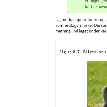
er tilgjenge
for teikneve
Lagmodus opnar for kompleks
som ei slags maske. Dersom 
metning», vil laget under ver
Figur 8.7. Bilete b