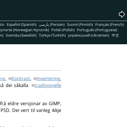
nto
Español (Spanish)
پارسی (Persian)
Suomi (Finnish)
Français (French)
ynorsk (Norwegian Nynorsk)
Polski (Polish)
Português (Portuguese)
n)
Svenska (Swedish)
Türkçe (Turkish)
український (Ukrainian)
中文
are
,
Kontrast
,
Invertering
,
så dei såkalla
tradisjonelle
frå eldre versjonar av GIMP,
D. Dei vert til vanleg ikkje