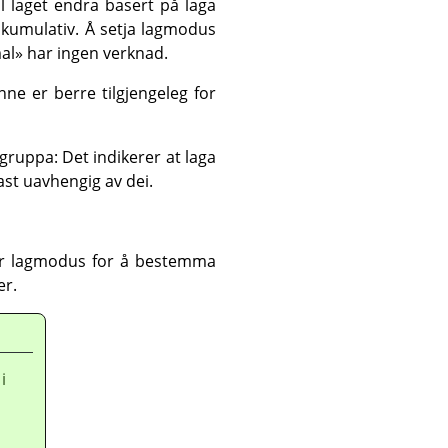
il laget endra basert på laga
 kumulativ. Å setja lagmodus
rmal» har ingen verknad.
nne er berre tilgjengeleg for
gruppa: Det indikerer at laga
ast uavhengig av dei.
r lagmodus for å bestemma
er.
i