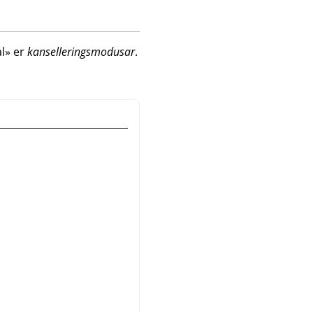
l
»
er
kanselleringsmodusar
.