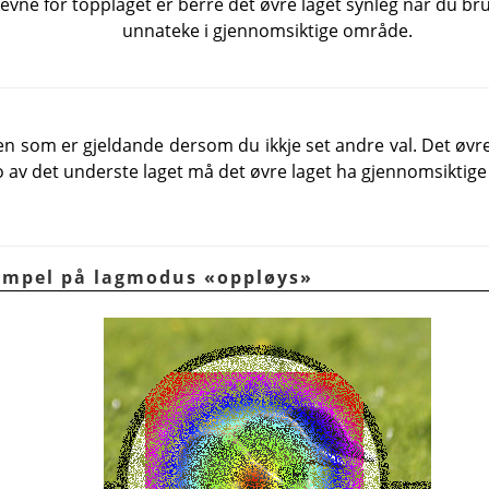
vne for topplaget er berre det øvre laget synleg når du b
unnateke i gjennomsiktige område.
n som er gjeldande dersom du ikkje set andre val. Det øvre
o av det underste laget må det øvre laget ha gjennomsiktig
sempel på lagmodus «oppløys»