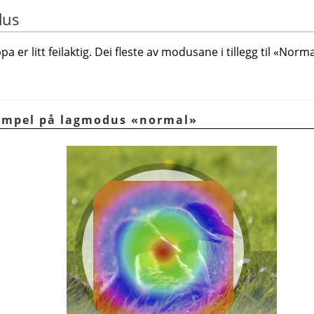
dus
pa er litt feilaktig. Dei fleste av modusane i tillegg til
«
Norma
sempel på lagmodus «normal»