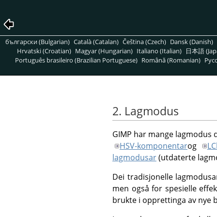
български (Bulgarian)
Català (Catalan)
Čeština (Czech)
Dansk (Danish)
Hrvatski (Croatian)
Magyar (Hungarian)
Italiano (Italian)
日本語 (Jap
Português brasileiro (Brazilian Portuguese)
Română (Romanian)
Pусс
2. Lagmodus
GIMP
har mange lagmodus de
HSV-komponentar
og
LC
lagmodusar
(utdaterte lagm
Dei tradisjonelle lagmodusa
men også for spesielle effe
brukte i opprettinga av nye b