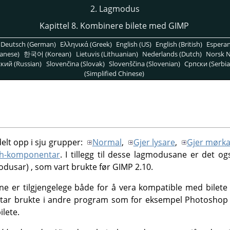
2. Lagmodus
Kapittel 8. Kombinere bilete med GIMP
Deutsch (German)
Ελληνικά (Greek)
English (US)
English (British)
Espera
anese)
한국어 (Korean)
Lietuvis (Lithuanian)
Nederlands (Dutch)
Norsk N
кий (Russian)
Slovenčina (Slovak)
Slovenščina (Slovenian)
Српски (Serbia
(Simplified Chinese)
lt opp i sju grupper:
Normal
,
Gjer lysare
,
Gjer mørk
h-komponentar
. I tillegg til desse lagmodusane er det og
odusar) , som vart brukte før
GIMP
2.10.
ne er tilgjengelege både for å vera kompatible med bilete 
ktar brukte i andre program som for eksempel Photoshop PS
ilete.