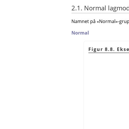
2.1. Normal lagmo
Namnet på
«
Normal
»
-grup
Normal
Figur 8.8. Ek