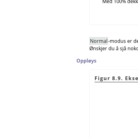
Med 100% dekke
Normal
-modus er de
Ønskjer du å sjå nok
Oppløys
Figur 8.9. Ek