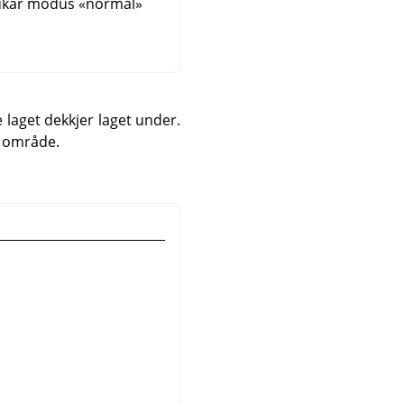
rukar modus «normal»
 laget dekkjer laget under.
e område.