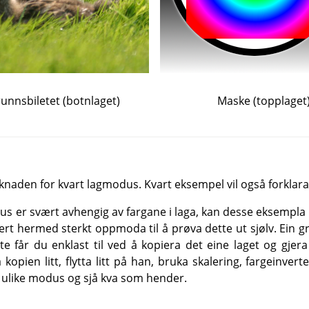
unnsbiletet (botnlaget)
Maske (topplaget
knaden for kvart lagmodus. Kvart eksempel vil også forklara
us er svært avhengig av fargane i laga, kan desse eksempla 
ert hermed sterkt oppmoda til å prøva dette ut sjølv. Ein gr
tte får du enklast til ved å kopiera det eine laget og gje
kopien litt, flytta litt på han, bruka skalering, fargeinver
 ulike modus og sjå kva som hender.