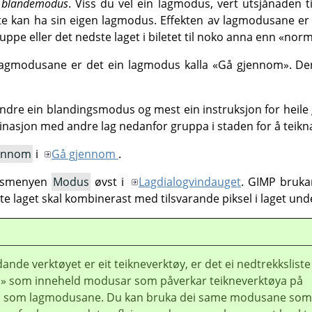
a
blandemodus
. Viss du vel ein lagmodus, vert utsjånaden t
ilete kan ha sin eigen lagmodus. Effekten av lagmodusane er
gruppe eller det nedste laget i biletet til noko anna enn «no
lle lagmodusane er det ein lagmodus kalla «Gå gjennom». De
ndre ein blandingsmodus og mest ein instruksjon for heile 
binasjon med andre lag nedanfor gruppa i staden for å teikn
ennom
i
Gå gjennom
.
kksmenyen
Modus
øvst i
Lagdialogvindauget
.
GIMP
bruka
rste laget skal kombinerast med tilsvarande piksel i laget und
dande verktøyet er eit teikneverktøy, er det ei nedtrekksliste 
a» som inneheld modusar som påverkar teikneverktøya på
 som lagmodusane. Du kan bruka dei same modusane som