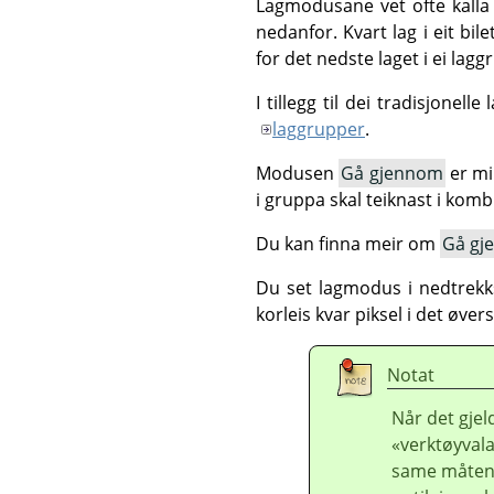
Lagmodusane vet ofte kall
nedanfor. Kvart lag i eit b
for det nedste laget i ei lag
I tillegg til dei tradisjone
laggrupper
.
Modusen
Gå gjennom
er mi
i gruppa skal teiknast i kom
Du kan finna meir om
Gå gj
Du set lagmodus i nedtre
korleis kvar piksel i det øve
Notat
Når det gjel
«verktøyval
same måten