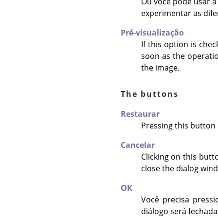
Ou você pode usar a 
experimentar as dif
Pré-visualização
If this option is che
soon as the operatio
the image.
The buttons
Restaurar
Pressing this button 
Cancelar
Clicking on this but
close the dialog win
OK
Você precisa pressi
diálogo será fechada