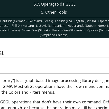
5.7. Operação da GEGL
5. Other Tools
Deutsch (German)
Ελληνικά (Greek)
English (US)
English (British)
Espera
anese)
한국어 (Korean)
Lietuvis (Lithuanian)
Nederlands (Dutch)
Norsk N
кий (Russian)
Slovenčina (Slovak)
Slovenščina (Slovenian)
Српски (Serbia
(Simplified Chinese)
GL
Library
”
) is a graph based image processing library design
in
GIMP
. Most
GEGL
operations have their own menu comm
n the Colors and Filters menus.
e
GEGL
operations that don't have their own command. Eit
ant enough, or because the operation may still be experim