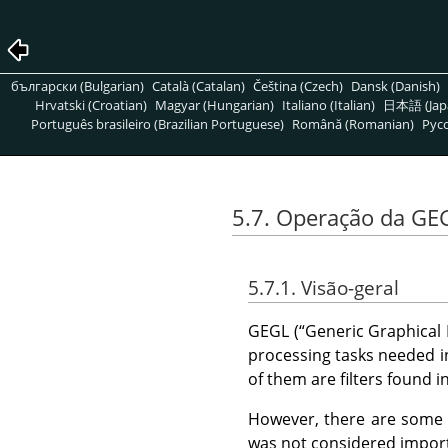
български (Bulgarian)
Català (Catalan)
Čeština (Czech)
Dansk (Danish)
Hrvatski (Croatian)
Magyar (Hungarian)
Italiano (Italian)
日本語 (Jap
Português brasileiro (Brazilian Portuguese)
Română (Romanian)
Pусс
5.7. Operação da GE
5.7.1. Visão-geral
GEGL
(
“
Generic Graphical 
processing tasks needed 
of them are filters found i
However, there are som
was not considered import