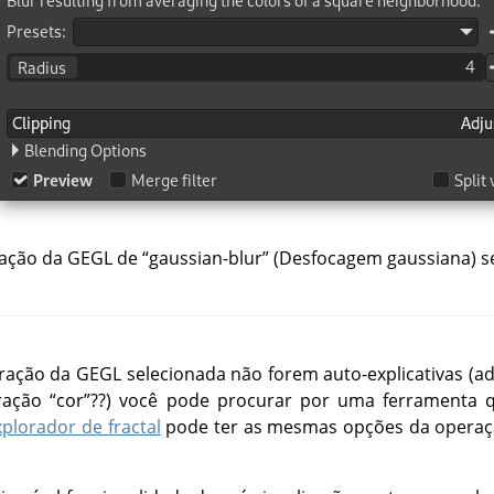
ação da GEGL de
“
gaussian-blur
”
(Desfocagem gaussiana) s
eração da
GEGL
selecionada não forem auto-explicativas (ad
ração
“
cor
”
??) você pode procurar por uma ferramenta 
xplorador de fractal
pode ter as mesmas opções da opera