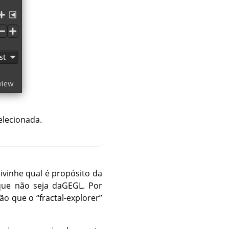
elecionada.
ivinhe qual é propósito da
que não seja da
GEGL
. Por
ção que o
“
fractal-explorer
”