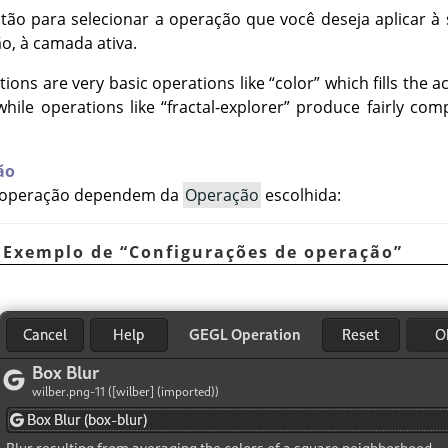
tão para selecionar a operação que você deseja aplicar à 
o, à camada ativa.
ions are very basic operations like
“
color
”
which fills the a
 while operations like
“
fractal-explorer
”
produce fairly comp
ão
e operação dependem da
Operação
escolhida:
. Exemplo de
“
Configurações de operação
”