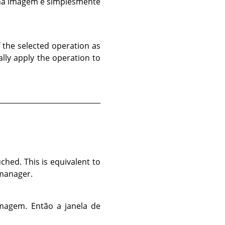
l na imagem e simplesmente
of the selected operation as
lly apply the operation to
hed. This is equivalent to
manager.
imagem. Então a janela de