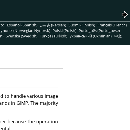
nto
Español (Spanish)
پارسی (Persian)
Suomi (Finnish)
Français (French)
ynorsk (Norwegian Nynorsk)
Polski (Polish)
Português (Portuguese)
n)
Svenska (Swedish)
Türkçe (Turkish)
український (Ukrainian)
中文
ed to handle various image
ands in
GIMP
. The majority
her because the operation
ental.