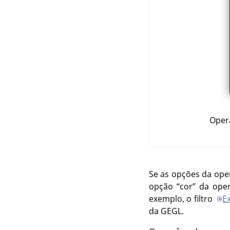
Oper
Se as opções da op
opção
“
cor
”
da ope
exemplo, o filtro
E
da GEGL.