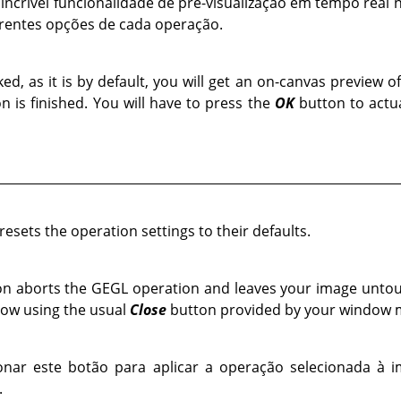
incrível funcionalidade de pré-visualização em tempo rea
erentes opções de cada operação.
cked, as it is by default, you will get an on-canvas preview 
n is finished. You will have to press the
OK
button to actua
resets the operation settings to their defaults.
ton aborts the
GEGL
operation and leaves your image untouc
dow using the usual
Close
button provided by your window 
onar este botão para aplicar a operação selecionada à 
.