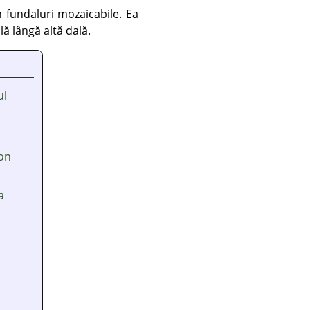
în fundaluri mozaicabile. Ea
ă lângă altă dală.
ul
 on
a