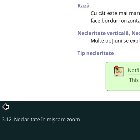
Rază
Cu cât este mai mare
face borduri orizonta
Neclaritate verticală,
Nec
Multe opțiuni se expl
Tip neclaritate
Notă
This
3.12. Neclaritate în mișcare zoom