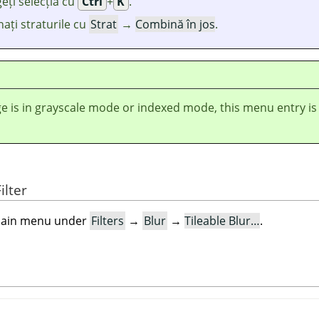
eți selecția cu
Ctrl
+
K
.
ați straturile cu
Strat
→
Combină în jos
.
ge is in grayscale mode or indexed mode, this menu entry is
ilter
e main menu under
Filters
→
Blur
→
Tileable Blur…
.