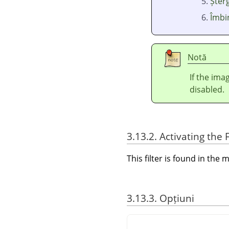
Șterg
Îmbin
Notă
If the ima
disabled.
3.13.2. Activating the F
This filter is found in th
3.13.3. Opțiuni