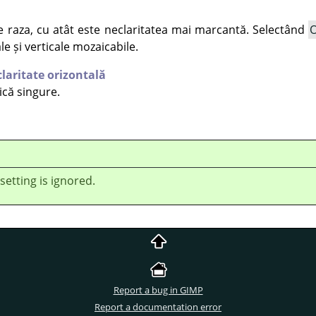
 raza, cu atât este neclaritatea mai marcantă. Selectând
O
le și verticale mozaicabile.
laritate orizontală
ică singure.
 setting is ignored.
Report a bug in GIMP
Report a documentation error