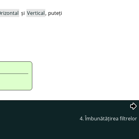
rizontal
și
Vertical
, puteți
4. Îmbunătățirea filtrelor