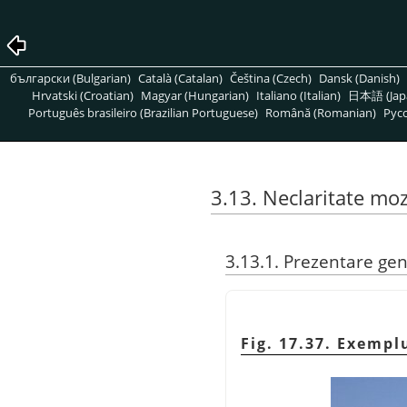
български (Bulgarian)
Català (Catalan)
Čeština (Czech)
Dansk (Danish)
Hrvatski (Croatian)
Magyar (Hungarian)
Italiano (Italian)
日本語 (Jap
Português brasileiro (Brazilian Portuguese)
Română (Romanian)
Pусс
3.13. Neclaritate moz
3.13.1. Prezentare ge
Fig. 17.37. Exempl