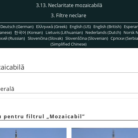
3.13. Neclaritate mozaicabilă
3. Filtre neclare
Deutsch (German)
Ελληνικά (Greek)
English (US)
English (British)
Espera
anese)
한국어 (Korean)
Lietuvis (Lithuanian)
Nederlands (Dutch)
Norsk N
кий (Russian)
Slovenčina (Slovak)
Slovenščina (Slovenian)
Српски (Serbia
(Simplified Chinese)
aicabilă
nerală
u pentru filtrul
„
Mozaicabil
”