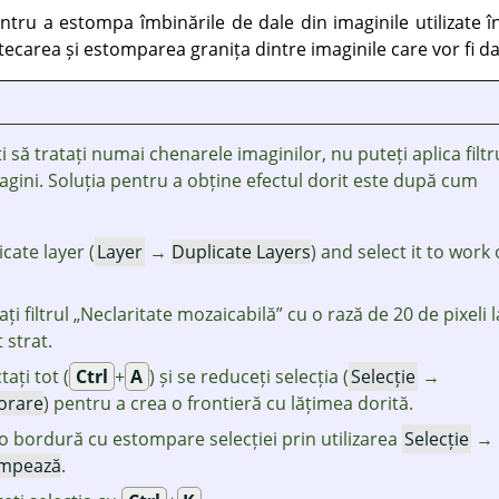
pentru a estompa îmbinările de dale din imaginile utilizate 
ecarea și estomparea granița dintre imaginile care vor fi dal
i să tratați numai chenarele imaginilor, nu puteți aplica filtr
magini. Soluția pentru a obține efectul dorit este după cum
cate layer (
Layer
→
Duplicate Layers
) and select it to work
ați filtrul
„
Neclaritate mozaicabilă
”
cu o rază de 20 de pixeli l
 strat.
tați tot (
Ctrl
+
A
) și se reduceți selecția (
Selecție
→
orare
) pentru a crea o frontieră cu lățimea dorită.
 o bordură cu estompare selecției prin utilizarea
Selecție
→
mpează
.