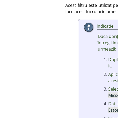
Acest filtru este utilizat 
face acest lucru prin amest
Indicație
Dacă doriț
întregii i
urmează:
Dupli
it.
Aplic
acest
Selec
Micș
Dați
Esto