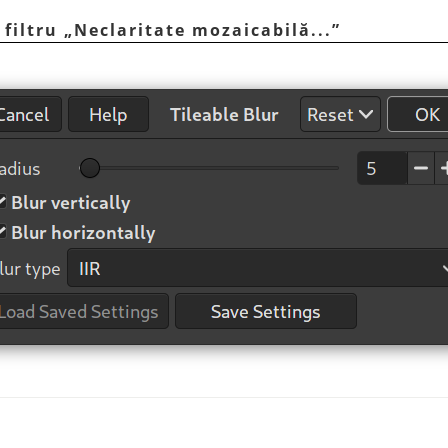
 filtru
„
Neclaritate mozaicabilă...
”