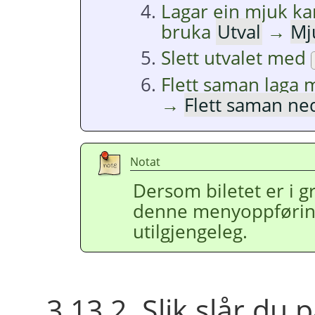
Lagar ein mjuk ka
bruka
Utval
→
Mj
Slett utvalet med
Flett saman lag
→
Flett saman ne
Notat
Dersom biletet er i g
denne menyoppføring
utilgjengeleg.
3.13.2. Slik slår du p