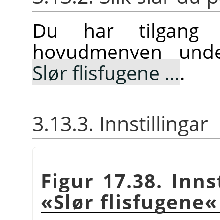
Du har tilgang t
hovudmenyen un
Slør flisfugene …
.
3.13.3. Innstillingar
Figur 17.38. Inns
«Slør flisfugene«