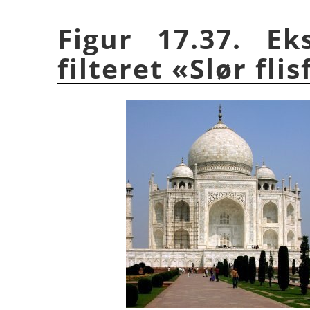
Figur 17.37. E
filteret «Slør fli