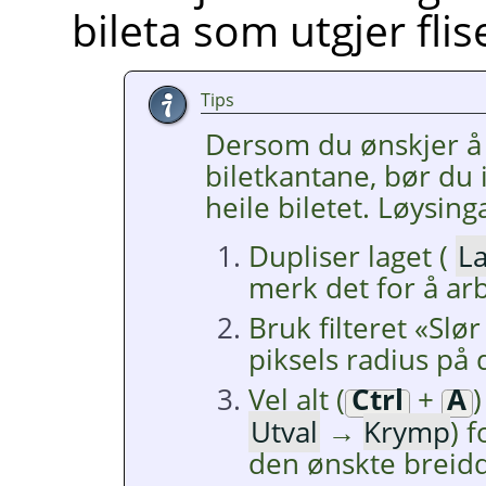
bileta som utgjer flis
Tips
Dersom du ønskjer å
biletkantane, bør du i
heile biletet. Løysing
Dupliser laget (
L
merk det for å ar
Bruk filteret «Slø
piksels radius på 
Vel alt (
Ctrl
+
A
)
Utval
→
Krymp
) 
den ønskte breid