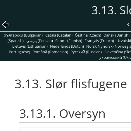
3.13. Sl
3.
български (Bulgarian)
Català (Catalan)
Čeština (Czech)
Dansk (Danish)
(Spanish)
پارسی (Persian)
Suomi (Finnish)
Français (French)
Hrvatski
Lietuvis (Lithuanian)
Nederlands (Dutch)
Norsk Nynorsk (Norwegi
Portuguese)
Română (Romanian)
Pусский (Russian)
Slovenčina (Slo
український (Ukra
3.13. Slør flisfugene
3.13.1. Oversyn