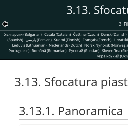
3.13. Sfocat
3. F
български (Bulgarian)
Català (Catalan)
Čeština (Czech)
Dansk (Danish)
(Spanish)
پارسی (Persian)
Suomi (Finnish)
Français (French)
Hrvatski
Lietuvis (Lithuanian)
Nederlands (Dutch)
Norsk Nynorsk (Norwegi
Portuguese)
Română (Romanian)
Pусский (Russian)
Slovenčina (Slo
український (Ukra
3.13. Sfocatura piast
3.13.1. Panoramica