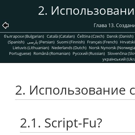
2. Использовани
Глава 13. Созда
български (Bulgarian)
Català (Catalan)
Čeština (Czech)
Dansk (Danish)
(Spanish)
پارسی (Persian)
Suomi (Finnish)
Français (French)
Hrvatski
Lietuvis (Lithuanian)
Nederlands (Dutch)
Norsk Nynorsk (Norwegi
Portuguese)
Română (Romanian)
Pусский (Russian)
Slovenčina (Slo
український (Ukra
2. Использование с
2.1. Script-Fu?