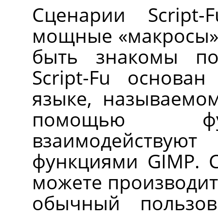
Сценарии Script
мощные
«
макросы
быть знакомы по
Script-Fu основа
языке, называемом
помощью фу
взаимодейству
функциями
GIMP
. 
можете производить
обычный пользо