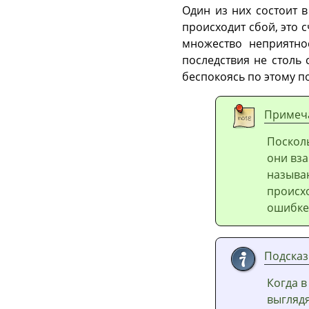
Один из них состоит 
происходит сбой, это 
множество неприятно
последствия не столь
беспокоясь по этому п
Примеч
Поскол
они вз
называ
происхо
ошибк
Подсказ
Когда 
выгляд