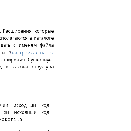
и. Расширения, которые
полагаются в каталоге
адать с именем файла
я в
настройках папок
асширения. Существует
, и какова структура
 чей исходный код
 чей исходный код
.
Makefile