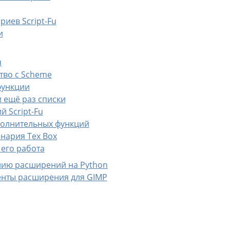
риев Script-Fu
и
u
тво с Scheme
функции
 и ещё раз списки
й Script-Fu
полнительных функций
енария Tex Box
 его работа
анию расширений на Python
енты расширения для GIMP