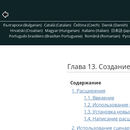
български (Bulgarian)
Català (Catalan)
Čeština (Czech)
Dansk (Danish)
Hrvatski (Croatian)
Magyar (Hungarian)
Italiano (Italian)
日本語 (Jap
Português brasileiro (Brazilian Portuguese)
Română (Romanian)
Pусс
Глава 13. Создани
Содержание
1. Расширения
1.1. Введение
1.2. Использовани
1.3. Установка нов
1.4. Написание рас
2. Использование сценари