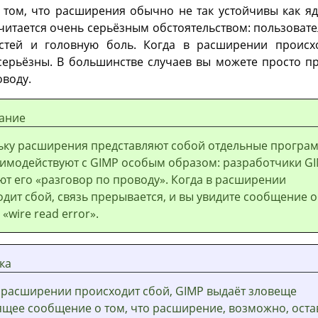
в том, что расширения обычно не так устойчивы как я
считается очень серьёзным обстоятельством: пользоват
стей и головную боль. Когда в расширении происх
 серьёзны. В большинстве случаев вы можете просто пр
оводу.
ание
ьку расширения представляют собой отдельные програ
аимодействуют с
GIMP
особым образом: разработчики G
ют его
«
разговор по проводу
»
. Когда в расширении
дит сбой, связь прерывается, и вы увидите сообщение 
е
«
wire read error
»
.
ка
в расширении происходит сбой,
GIMP
выдаёт зловеще
ящее сообщение о том, что расширение, возможно, оста