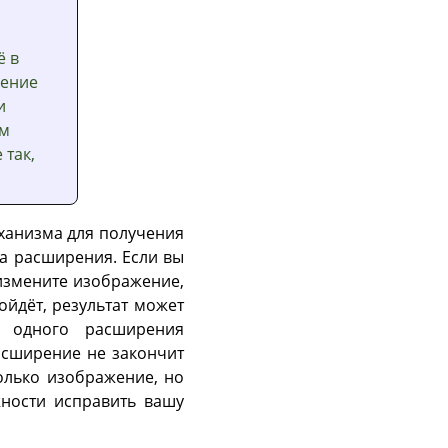
ё в
дение
и
ем
 так,
еханизма для получения
а расширения. Если вы
измените изображение,
йдёт, результат может
е одного расширения
асширение не закончит
только изображение, но
жности исправить вашу