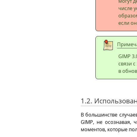
могут д
числе у
образом
если он
Примеч
GIMP
3.
связи с
в обнов
1.2. Использова
В большинстве случае
GIMP
, не осознавая,
моментов, которые по