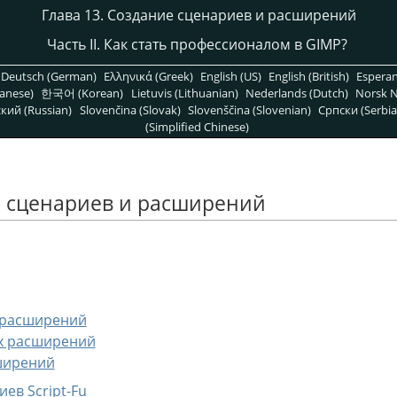
Глава 13. Создание сценариев и расширений
Часть II. Как стать профессионалом в
GIMP
?
Deutsch (German)
Ελληνικά (Greek)
English (US)
English (British)
Espera
anese)
한국어 (Korean)
Lietuvis (Lithuanian)
Nederlands (Dutch)
Norsk N
кий (Russian)
Slovenčina (Slovak)
Slovenščina (Slovenian)
Српски (Serbia
(Simplified Chinese)
е сценариев и расширений
е расширений
ых расширений
ширений
ев Script-Fu