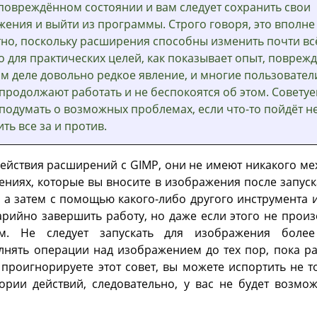
повреждённом состоянии и вам следует сохранить свои
ения и выйти из программы. Строго говоря, это вполне
но, поскольку расширения способны изменить почти вс
но для практических целей, как показывает опыт, повреж
м деле довольно редкое явление, и многие пользовател
продолжают работать и не беспокоятся об этом. Совету
подумать о возможных проблемах, если что-то пойдёт не
ить все за и против.
действия расширений с
GIMP
, они не имеют никакого м
ниях, которые вы вносите в изображения после запуск
, а затем с помощью какого-либо другого инструмента 
рийно завершить работу, но даже если этого не произо
ым. Не следует запускать для изображения боле
нять операции над изображением до тех пор, пока р
 проигнорируете этот совет, вы можете испортить не 
ории действий, следовательно, у вас не будет возмо