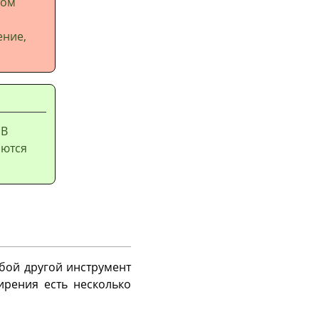
том
ение,
 В
аются
бой другой инструмент
ирения есть несколько