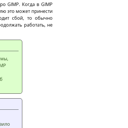
дро
GIMP
. Когда в
GIMP
елю это может принести
одит сбой, то обычно
одолжать работать, не
ммы,
IMP
об
вило