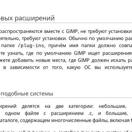
новых расширений
распространяются вместе с
GIMP
, не требуют установк
оятельно, требуют установки. Обычно по умолчанию рас
папке
, причём имя папки должно совп
/plug-ins
те узнать, где по умолчанию
GIMP
ищет расширени
жете добавить новые места, где
GIMP
должен искать р
, в зависимости от того, какую ОС вы используете
ix-подобные системы
ирений делятся на две категории: небольшие,
 в одном файле с расширением .c, и большие,
 каталоге, содержащем многочисленные файлы, включая