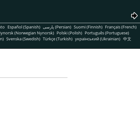
nto
Español (Spanish)
پارسی (Persian)
Suomi (Finnish)
Français (French)
ynorsk (Norwegian Nynorsk)
Polski (Polish)
Português (Portuguese)
n)
Svenska (Swedish)
Türkçe (Turkish)
український (Ukrainian)
中文