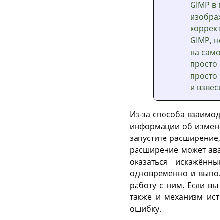
GIMP
в 
изображ
коррект
GIMP
, 
на само
просто 
просто 
и взвес
Из-за способа взаимо
информации об измене
запустите расширение
расширение может ава
оказаться искажённ
одновременно и выпол
работу с ним. Если вы
также и механизм ист
ошибку.