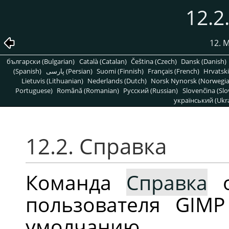
12.2
12. 
български (Bulgarian)
Català (Catalan)
Čeština (Czech)
Dansk (Danish)
(Spanish)
پارسی (Persian)
Suomi (Finnish)
Français (French)
Hrvatski
Lietuvis (Lithuanian)
Nederlands (Dutch)
Norsk Nynorsk (Norwegi
Portuguese)
Română (Romanian)
Pусский (Russian)
Slovenčina (Slo
український (Ukra
12.2. Справка
Команда
Справка
о
пользователя
GIMP
умолчанию.