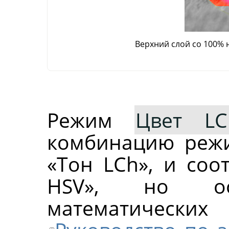
Верхний слой со 100%
Режим
Цвет LC
комбинацию режи
«Тон LCh», и соо
HSV», но ос
математичес