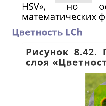
HSV», но ос
математических ф
Цветность LCh
Рисунок 8.42.
слоя
«
Цветност