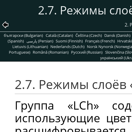
2.7. Режимы сло
2.
български (Bulgarian)
Català (Catalan)
Čeština (Czech)
Dansk (Danish)
(Spanish)
پارسی (Persian)
Suomi (Finnish)
Français (French)
Hrvatski
Lietuvis (Lithuanian)
Nederlands (Dutch)
Norsk Nynorsk (Norwegi
Portuguese)
Română (Romanian)
Pусский (Russian)
Slovenčina (Slo
український (Ukra
2.7. Режимы слоёв
Группа
«
LCh
»
соде
использующие цве
расшифровывается 