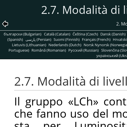
2.7. Modalità di 
2. Mo
български (Bulgarian)
Català (Catalan)
Čeština (Czech)
Dansk (Danish)
(Spanish)
پارسی (Persian)
Suomi (Finnish)
Français (French)
Hrvatski
Lietuvis (Lithuanian)
Nederlands (Dutch)
Norsk Nynorsk (Norwegi
Portuguese)
Română (Romanian)
Pусский (Russian)
Slovenčina (Slo
український (Ukra
2.7. Modalità di liv
Il gruppo
«
LCh
»
conti
che fanno uso del mo
sta per Luminosit