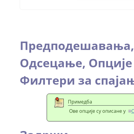
Предподешавања
Одсецање,
Опције
Филтери за спаја
Примедба
Ове опције су описане у
О