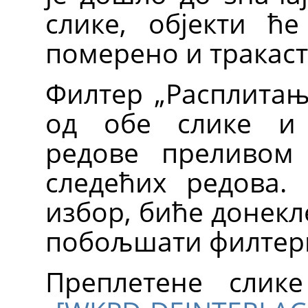
слике, објекти ће
померено и тракаст
Филтер „Расплитањ
од обе слике и 
редове преливом
следећих редова. 
избор, биће донекл
побољшати филтер
Преплетене слик