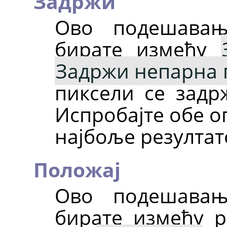
Задржи
Ово подешавањ
бирате између
Задржи непарна
пиксели се задрж
Испробајте обе оп
најбоље резултат
Положај
Ово подешавањ
бирате између 