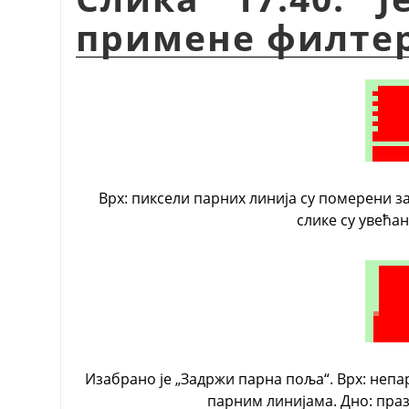
примене филтер
Врх: пиксели парних линија су померени за 
слике су увећан
Изабрано је
„
Задржи парна поља
“
. Врх: неп
парним линијама. Дно: праз