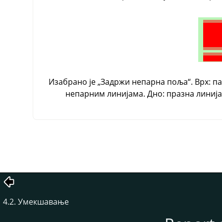
Изабрано је
„
Задржи непарна поља
“
. Врх: 
непарним линијама. Дно: празна линија 
4.2. Умекшавање