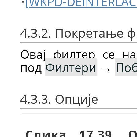
[
WKPD-DEINTERLAC
4.3.2. Покретање 
Овај филтер се на
под
Филтери
→
По
4.3.3. Опције
Слика 17.39. 