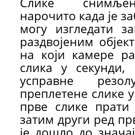
Слике снимљен
нарочито када је з
могу изгледати за
раздвојеним објект
на који камере ра
слика у секунди,
усправне резол
преплетене слике у
прве слике прати 
затим други ред прв
је дошло до знача