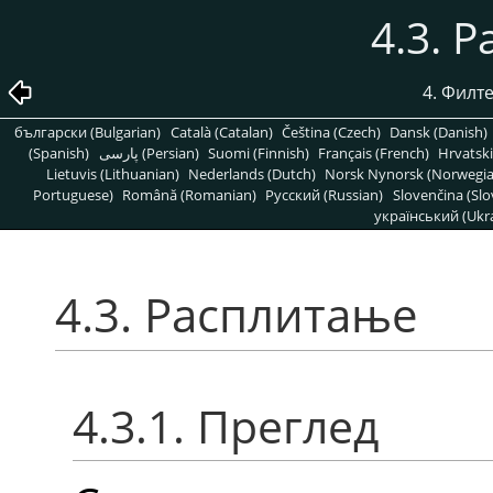
4.3. 
4. Филт
български (Bulgarian)
Català (Catalan)
Čeština (Czech)
Dansk (Danish)
(Spanish)
پارسی (Persian)
Suomi (Finnish)
Français (French)
Hrvatski
Lietuvis (Lithuanian)
Nederlands (Dutch)
Norsk Nynorsk (Norwegi
Portuguese)
Română (Romanian)
Pусский (Russian)
Slovenčina (Slo
український (Ukra
4.3. Расплитање
4.3.1. Преглед